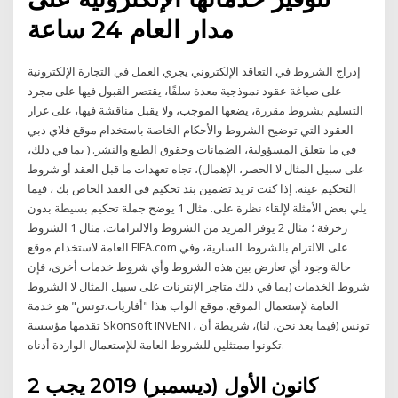
مدار العام 24 ساعة
إدراج الشروط في التعاقد الإلكتروني يجري العمل في التجارة الإلكترونية
على صياغة عقود نموذجية معدة سلفًا، يقتصر القبول فيها على مجرد
التسليم بشروط مقررة، يضعها الموجب، ولا يقبل مناقشة فيها، على غرار
العقود التي توضيح الشروط والأحكام الخاصة باستخدام موقع فلاي دبي
في ما يتعلق المسؤولية، الضمانات وحقوق الطبع والنشر. ( بما في ذلك،
على سبيل المثال لا الحصر، الإهمال)، تجاه تعهدات ما قبل العقد أو شروط
التحكيم عينة. إذا كنت تريد تضمين بند تحكيم في العقد الخاص بك ، فيما
يلي بعض الأمثلة لإلقاء نظرة على. مثال 1 يوضح جملة تحكيم بسيطة بدون
زخرفة ؛ مثال 2 يوفر المزيد من الشروط والالتزامات. مثال 1 الشروط
العامة لاستخدام موقع FIFA.com على الالتزام بالشروط السارية، وفي
حالة وجود أي تعارض بين هذه الشروط وأي شروط خدمات أخرى، فإن
شروط الخدمات (بما في ذلك متاجر الإنترنات على سبيل المثال لا الشروط
العامة لإستعمال الموقع. موقع الواب هذا "أفاريات.تونس" هو خدمة
تقدمها مؤسسة Skonsoft INVENT، تونس (فيما بعد نحن، لنا)، شريطة أن
تكونوا ممتثلين للشروط العامة للإستعمال الواردة أدناه.
2 كانون الأول (ديسمبر) 2019 يجب