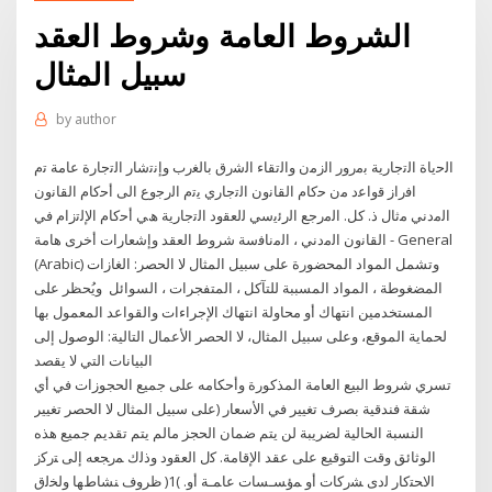
الشروط العامة وشروط العقد
سبيل المثال
by
author
اﻟﺣﯾﺎة اﻟﺗﺟﺎرﯾﺔ ﺑﻣرور اﻟزﻣن واﻟﺗﻘﺎء اﻟﺷرق ﺑﺎﻟﻐرب وإﻧﺗﺷﺎر اﻟﺗﺟﺎرة ﻋﺎﻣﺔ ﺗم
اﻓراز ﻗواﻋد ﻣن ﺣﮐﺎم اﻟﻘﺎﻧون اﻟﺗﺟﺎري ﯾﺗم اﻟرﺟوع اﻟﯽ أﺣﮐﺎم اﻟﻘﺎﻧون
اﻟﻣدﻧﻲ ﻣﺛﺎل ذ. كل. اﻟﻣرﺟﻊ اﻟرﺋﯾﺳﻲ ﻟﻟﻌﻘود اﻟﺗﺟﺎرﯾﺔ ھﻲ أﺣﮐﺎم اﻹﻟﺗزام ﻓﻲ
اﻟﻘﺎﻧون اﻟﻣدﻧﻲ ، اﻟﻣﻧﺎﻓﺳﺔ شروط العقد وإشعارات أخرى هامة - General
(Arabic) وتشمل المواد المحضورة على سبيل المثال لا الحصر: الغازات
المضغوطة ، المواد المسببة للتآكل ، المتفجرات ، السوائل ويُحظر على
المستخدمين انتهاك أو محاولة انتهاك الإجراءات والقواعد المعمول بها
لحماية الموقع، وعلى سبيل المثال، لا الحصر الأعمال التالية: الوصول إلى
البيانات التي لا يقصد
تسري شروط البيع العامة المذكورة وأحكامه على جميع الحجوزات في أي
شقة فندقية بصرف تغيير في الأسعار (على سبيل المثال لا الحصر تغيير
النسبة الحالية لضريبة لن يتم ضمان الحجز مالم يتم تقديم جميع هذه
الوثائق وقت التوقيع على عقد الإقامة. ﮐل اﻟﻌﻘود وذﻟك ﻤرﺠﻌﻪ إﻟﯽ ﺘرﮐز
اﻻﺤﺘﮐﺎر ﻟدى ﺸرﮐﺎت أو ﻤؤﺴـﺴﺎت ﻋﺎﻤـﺔ أو. )1( ظروف ﻨﺸﺎطﻬﺎ وﻟﺨﻟق