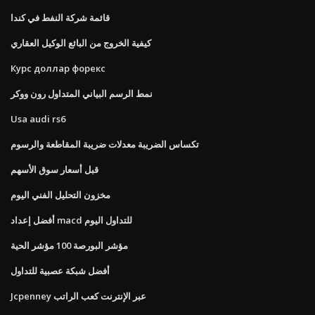
قائمة شركة النفط في كندا
كيفية الخروج من البائع الوكيل العقاري
Курс доллар форекс
نمط الرسم البياني المتداول رون ووكر
Usa audi rs6
تكساس الضريبة معدلات ضريبة المقاطعة والرسوم
قبل أسعار سوق الأسهم
مخزون التحليل الفني اليوم
أفضل إعداد macd للتداول اليوم
مؤشر البورصة 100 مؤشر الحية
أفضل شبكة عصبية للتداول
Jcpenney عبر الإنترنت كعب الراتب