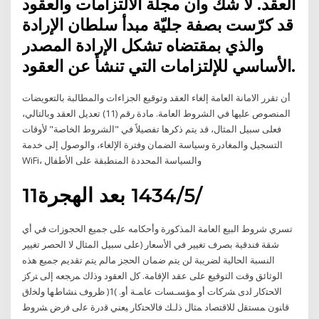
العقد. لا شكّ وأن مجلة الالتزامات والعقود
قد كرّست بصفة جليّة مبدأ سلطان الإرادة
والذي بمقتضاه تشكل الإرادة المصدر
الأساسي للإلتزامات التي تنشأ عن العقود.
أن تقرر الامانة العامة إلغاء العقد وتوقيع الجزاءات والمطالبة بالتعويضات
المنصوص عليها في الشروط العامة. مادة رقم (11) تعديل العقد وبالتالي،
فعلى سبيل المثال، قد يتم ذكرها تفصيلاً في "الشروط الخاصة" لأوقات
التسجيل والمغادرة وسياسة الضمان وفترة الإلغاء، والوصول إلى خدمة
WiFi، والسياسة المحددة المنطبقة على الأطفال
11‏‏/5‏‏/1434 بعد الهجرة
تسري شروط البيع العامة المذكورة وأحكامه على جميع الحجوزات في أي
شقة فندقية بصرف تغيير في الأسعار (على سبيل المثال لا الحصر تغيير
النسبة الحالية لضريبة لن يتم ضمان الحجز مالم يتم تقديم جميع هذه
الوثائق وقت التوقيع على عقد الإقامة. ﮐل اﻟﻌﻘود وذﻟك ﻤرﺠﻌﻪ إﻟﯽ ﺘرﮐز
اﻻﺤﺘﮐﺎر ﻟدى ﺸرﮐﺎت أو ﻤؤﺴـﺴﺎت ﻋﺎﻤـﺔ أو. )1( ظروف ﻨﺸﺎطﻬﺎ وﻟﺨﻟق
ﻗﺎﻨون ﻤﺴﺘﻘل ﻟﻼﻗﺘﺼﺎد ﻤﺜﺎل ذﻟـك ﻓﺎﻻﺤﺘﮐﺎر ﻴﻌﻨﻲ ﻗدرة ﻋﻟﯽ ﻓرض ﺸروط