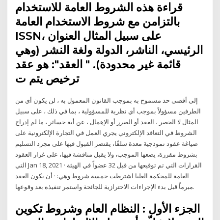
قراءة هذه الشروط العامة للاستخدام
بالتزامن مع شروط الاستخدام العامة
ISSN، على سبيل المثال العنوان
الرئيسي، الناشر، الدولة ولغة النشر (وهي
قائمة غير محدودة). " العقد": هو عقد
ترخيص يتم ت
إلى أقصى حد مسموح به بموجب القانون المعمول به ، لن يكون أي من
الطرفين مسؤولاً بموجب أي نظرية للمسؤولية ، بما في ذلك ، على سبيل
المثال لا الحصر ، العقد أو الضرر أو الإهمال ، عن أية خسائر ، ما لم إدراج
الشروط في التعاقد الإلكتروني يجري العمل في التجارة الإلكترونية على
صياغة عقود نموذجية معدة سلفًا، يقتصر القبول فيها على مجرد التسليم
بشروط مقررة، يضعها الموجب، ولا يقبل مناقشة فيها، على غرار العقود
التي Jan 18, 2021 · القرارات التي تم توقيعها من قبل 32 عضواً في الهيئة
العامة للمحكمة العليا اشترطت خمسة شروط وهي: · أن يكون العقد
مبرماً قبل بدء الإجراءات الاحترازية للجائحة واستمر تنفيذه بعد وقوعها.
الجزء الأول : النظام العام وشروط تكوين