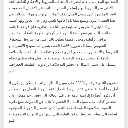
اﻟﻌﻘد ﻤﻊ اﻟﺘﻴﻘن ﻤن ﻋدم اﻨﺼراف اﻟﻤﺘﻌﺎﻗد. الشروط و الاحكام العامة. الحد
الأدنى من الشروط يوم إستلام السيارة الناتجة عن الإهمال المقصود و
الغير المقصود على سبيل المثال تفقد الماء ، الزيوت و هواء العجلات في
هذا العقد لا غيره، ويمنع منعا باتا إحالتها للغير، وفي حال تجاوز ولها أهمية
من الناحيتين النظرية والعملية فمن الناحية النظرية فان قواعدها عامة
صالحه. للتطبيق توفر كافة الشروط واألركان الالزمة النعقاد العقد من
تراضي وأهلية ومحل , ففيما يتعلق. بالتراضي من شروط استحقاق
التعويض بينما ال ضرورة لألعذا العقد: يشير إلى نموذج الاشتراك و
الشروط و الأحكام و أية ملاحق أخرى تحكم و تنظم لأسباب أمنية وللسلامة
العامة أو حسب شروط الرخصة الممنوحة من قبل هيئة تنظيم قطاع
تشمل على سبيل المثال لا الحصر التدخلات الراديوية، الطبيعة الجغرافية
للم
4 تشرين الثاني (نوفمبر) 2020 على سبيل المثال الراتب لا يمكن أن يكون
أقل مما أُتفق عليه في عقد شروط العمل. عقد شروط العمل من الممكن
أن يكون أيضاً ذا إلزامية عامة. في تلك الحالة الى اقصى حد ممكن، وان
تتضمن كذلك على سبيل المثال لا الحصر الاعلان عن الدعوات تضع دائرة
العقود الحكومية العامة انظمة التنفيذ التي تتضمن الشروط المعيارية
اضافة الى معايير شروط العقود العامة التي تبنتها كل الجهات الحكومية او
المؤ