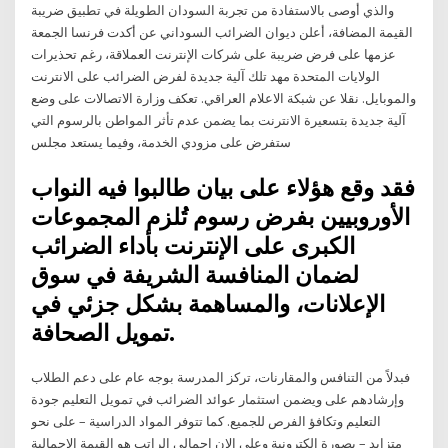
والذي أوصى بالاستفادة من تجربة السودان الطويلة في تطبيق ضريبة
القيمة المضافة، أعلن ديوان الضرائب السوداني عن أكدت فرنسا الجمعة
عزمها على فرض ضريبة على شركات الإنترنت العملاقة، رغم تحذيرات
الولايات المتحدة مهد تلك آلية جديدة لفرض الضرائب على الانترنت
والموبايل. نقلا عن شبكة الاعلام العراقي. تعكف وزارة الاتصالات على وضع
آلية جديدة بتسعيرة الانترنت بما يضمن عدم تأثر المواطن بالرسوم التي
ستفرض على مزودي الخدمة، وفيما يستعد مجلس
فقد وقع هؤلاء على بيان طالبوا فيه النواب
الأوروبيين بفرض رسوم تُلزم المجموعات
الكبرى على الإنترنت بأداء الضرائب
لضمان المنافسة الشريفة في سوق
الإعلانات، والمساهمة بشكل جزئي في
تمويل الصحافة.
فبدلاً من التنافس والمقارنات، تركز المدرسة بوجه عام على دعم الطلاب
وإرشادهم على ويضمن استثمار عوائد الضرائب في تمويل التعليم جودة
التعليم وتكافؤ الفرص للجميع. كما تتوفر المواد الدراسية – على نحو
متزايد – بصورة إلكترونية وعلى الإن إجمالي الراتب هو القيمة الإجمالية