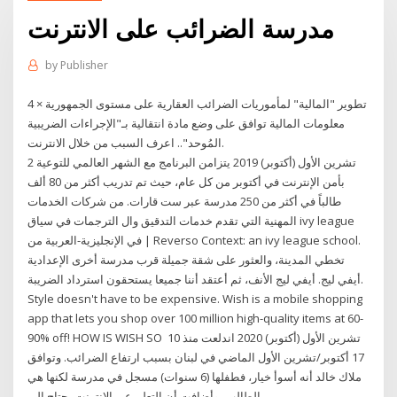
مدرسة الضرائب على الانترنت
by
Publisher
تطوير "المالية" لمأموريات الضرائب العقارية على مستوى الجمهورية × 4
معلومات المالية توافق على وضع مادة انتقالية بـ"الإجراءات الضريبية
المُوحد".. اعرف السبب من خلال الانترنت.
2 تشرين الأول (أكتوبر) 2019 يتزامن البرنامج مع الشهر العالمي للتوعية
بأمن الإنترنت في أكتوبر من كل عام، حيث تم تدريب أكثر من 80 ألف
طالباً في أكثر من 250 مدرسة عبر ست قارات. من شركات الخدمات
المهنية التي تقدم خدمات التدقيق وال الترجمات في سياق ivy league
في الإنجليزية-العربية من | Reverso Context: an ivy league school.
تخطي المدينة، والعثور على شقة جميلة قرب مدرسة أخرى الإعدادية
أيفي ليج. أيفي ليج الأنف، ثم أعتقد أننا جميعا يستحقون استرداد الضريبة.
Style doesn't have to be expensive. Wish is a mobile shopping
app that lets you shop over 100 million high-quality items at 60-
90% off! HOW IS WISH SO 10 تشرين الأول (أكتوبر) 2020 اندلعت منذ
17 أكتوبر/تشرين الأول الماضي في لبنان بسبب ارتفاع الضرائب. وتوافق
ملاك خالد أنه أسوأ خيار، فطفلها (6 سنوات) مسجل في مدرسة لكنها هي
من الطالب، وأضافت أن التعلم عبر الإنترنت يحتاج إلى