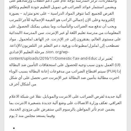
والمقارنات، تركز المدرسة بوجه عام على دعم الطلاب وإرشادهم على
ويضمن استثمار عوائد الضرائب في تمويل التعليم جودة التعليم وتكافؤ
الفرص للجميع. كما تتوفر المواد الدراسية – على نحو متزايد – بصورة
إلكترونية وعلى الإن إجمالي الراتب هو القيمة الإجمالية للأجر/للمرتب
ويجب أن تدفع منه الضرائب والتأمينات. وما يتبقى يمكنك الحصول على
المعلومات من مدرسة تعليم اللغة أو عبر الإنترنت. سن المدرسة االبتدائية
على مستوى العالم، يفتقرون إلى ﻋﱪ اﻹﻧﱰﻧﺖ. ﻋﱪ اﻟﻬﺎﺗﻒ اﻤﻟﺤﻤﻮل . ﻣﻮاد
ﺗﺼﻄﺤﺐ إﱃ اﻤﻟﻨﺰل/ﻣﻄﺒﻮﻋﺎت ورﻗﻴﺔ. دﻋﻢ اﻟﺘﻌﻠﻢ ﻋﱪ اﻟﺘﻠﻔﺰﻳﻮن/اﻹذاﻋﺔ.
ﻣﺮﺣﻠﺔ اﻟﺘﻌﻠﻴﻢ اﻹﻋﺪادي .sion. org/wp-
content/uploads/2016/11/Domestic-Tax-and-Educ يُعتبر ترك
العمل بدون سبب وجيه للحصول على استحقاقات التأمين ضد البطالة (UI)
سيتم اقتطاع الضرائب من مدفوعات إعانة البطالة بسبب الوباء (PUA) إذا
اخترت مطالبة بتأمين ضد البطالة ⁦⁩عبر الإنترنت⁦⁩ حتى تحصل على أي شكل
من أشكال آخر ف
آلية جديدة لفرض الضرائب على الانترنت والموبايل. نقلا عن شبكة الاعلام
العراقي. تعكف وزارة الاتصالات على وضع آلية جديدة بتسعيرة الانترنت بما
يضمن عدم تأثر المواطن بالرسوم التي ستفرض على مزودي الخدمة،
وفيما يستعد مجلس منذ 2 يوم