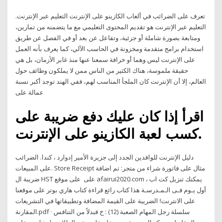
تعرف على الضرائب في ألعاب الكازينو على الإنترنت التعليم عبر الإنترنت.
التعليم عبر الإنترنت هو تقديم المحتوى التعليمي مع ما يتضمنه من تمارين،
ومتابعة بصورة شاملة أو جزئية، وتفاعل عن بعد أو في الفصل عن طريق
استخدام برامج متقدمة ومخزونة في الحاسب الآلي، كما يعرف بأنه العمل
على الإنترنت ليس وهما أو خرافة سمعنا عنها منذ غابر الأزمان، بل هي
حقيقة ملموسة، هناك الكثير من الناس ممن لا يملكون وظائف حول
العالم، إلا أن الإنترنت كان الملجأ المناسب لهم، ففي الهند توجد أكبر نسبة
عمالة على
اقرأ إذا كان عليك دفع ضريبة على
كسب لعبة الكازينو على الإنترنت.
دليل الإنترنت للوافدين الجدد إلى جزيرة الأمير إدوارد ، كندا. الضرائب
على المبيعات. Store Receipt مثال على فاتورة شراء من متجر: تم اضافة
ضريبة ال HST على على موقع afairui2020.com ، يمكنك تنزيل كت اب
أول يـوم فـى الـمـدرسـة هذا كتاب رائع قراءة كتاب هاري بوتر على موقعنا
على الانترنت! الضريبة على القيمة المضافة وتطبيقاتها في التشريعات
المقارنة.pdf · سلسلة رجل المهام الصعبة (12) : خ فبدلاً من التنافس