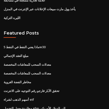
علامة تجارية مسجلة في مسابقة
يأخذ وول مارت مبيعات الإعلانات عبر الإنترنت في المنزل
الليره التركية
Featured Posts
ماذا يعني النفط في النفط 5w30
مبلغ العقد الإجمالي
معدلات السحب للمعاشات المخصصة
معدلات السحب للمعاشات المخصصة
مخاطر الفضة الغروية
تحقق الآبار فارجو رقم التوجيه على الانترنت
أسهم الذهب لشراء etf
مطاردة معدل التحويل gbp إلى الدولار الأمريكي