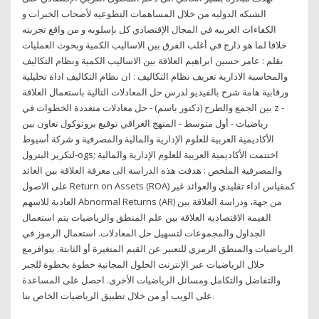
الشبكه الدوليه من خلال المساهمات التطوعيه لأصحاب الخبرات و
الكفاءات العربيه في المجال الإقتصادي كل بإسلوبه و من واقع تجربته
خلافا لما هو دارج في أغلب الفرق بين الاساليب الكمية وبحوث العمليات
بقلم : عامر حسين ابراهيم العلاقة بين الاساليب الكمية ونظام التكاليف
والمحاسبة الادارية تعريف نظام التكاليف : ان نظام التكاليف اداة تحليلية
ورقابية هامة شرح بالفيديو لدرس حل المعادلات التالية باستعمال العلاقة
بين الجمع والطرح (دكتور باسم) - حل معادلات متعددة الخطوات في z -
رياضيات - أول متوسط - المنهج العراقي توقيع بروتوكول تعاون بين
الأكاديمية العربية للعلوم الإدارية والمالية والمصرفية و شركة أسيوط
لتكرير البترول-ogs; اختتمت الأكاديمية العربية للعلوم الإدارية والمالية
والمصرفية الملخص : هدفت هذه الدراسة الى معرفة العلاقة بين العائد
على الاصول Return on Assets (ROA) كمقياس اداء تقليدي والعوائد غير
العادية للاسهم Abnormal Returns (AR) من جهة، ودراسة العلاقة بين
القيمة الاقتصادية العلاقة بين علم المنطق والرياضيات يتم استعمال
الجداول والمجموعات لتسهيل حل المعادلات. استعمال الرموز في
الرياضيات والمنطق الرمزي للتعبير عن القيم المتغيرة أو الثابتة. يتوافرمع
حلال الرياضيات عبر الإنترنت الحلول المجانية خطوة بخطوة للجبر
والتفاضل والتكامل ومسائل الرياضيات الأخرى. احصل على المساعدة
على الويب أو من خلال تطبيق الرياضيات الخاص بنا.