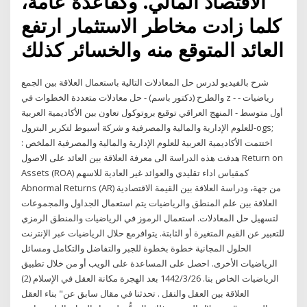
الاقتصاد المالي. وكقاعدة عامة،
كلما زادت مخاطر الاستثمار ارتفع
العائد المتوقع منه والخسائر كذلك
شرح بالفيديو لدرس حل المعادلات التالية باستعمال العلاقة بين الجمع
والطرح (دكتور باسم) - حل معادلات متعددة الخطوات في z - رياضيات -
أول متوسط - المنهج العراقي توقيع بروتوكول تعاون بين الأكاديمية العربية
للعلوم الإدارية والمالية والمصرفية و شركة أسيوط لتكرير البترول-ogs;
اختتمت الأكاديمية العربية للعلوم الإدارية والمالية والمصرفية الملخص :
هدفت هذه الدراسة الى معرفة العلاقة بين العائد على الاصول Return on
Assets (ROA) كمقياس اداء تقليدي والعوائد غير العادية للاسهم
Abnormal Returns (AR) من جهة، ودراسة العلاقة بين القيمة الاقتصادية
العلاقة بين علم المنطق والرياضيات يتم استعمال الجداول والمجموعات
لتسهيل حل المعادلات. استعمال الرموز في الرياضيات والمنطق الرمزي
للتعبير عن القيم المتغيرة أو الثابتة. يتوافرمع حلال الرياضيات عبر الإنترنت
الحلول المجانية خطوة بخطوة للجبر والتفاضل والتكامل ومسائل
الرياضيات الأخرى. احصل على المساعدة على الويب أو من خلال تطبيق
الرياضيات الخاص بنا. 26‏‏/3‏‏/1442 بعد الهجرة مكانة العقل في الإسلام (2)
العلاقة بين العقل والنقل . تحدثنا في مقال سابق عن" بناء العقل