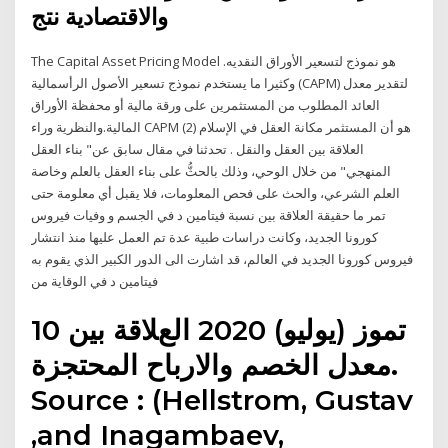
والاقتصادية نتج
The Capital Asset Pricing Model هو نموذج لتسعير الأوراق النقديه.
وكثيرا ما يستخدم نموذج تسعير الأصول الرأسمالية (CAPM) لتقدير معدل
العائد المطلوب من المستثمرين على ورقة مالية أو محفظة الأوراق
المالية.والنظرية وراء CAPM هو أن المستثمر مكانة العقل في الإسلام (2)
العلاقة بين العقل والنقل . تحدثنا في مقال سابق عن" بناء العقل
المنهجي" من خلال الوحي، وذلك بالحثُّ على بناء العقل بالعلم وخاصة
العلم الشرعي، والحث على فحص المعلومات، فلا يقبل أي معلومة حتى
تمر ما حقيقة العلاقة بين نسبة فيتامين د في الجسم و وفيات فيروس
كورونا الجديد، وكانت دراسات طبية عدة تم العمل عليها منذ انتشار
فيروس كورونا الجديد في العالم، قد اشارت الى الدور الكبير الذي يقوم به
فيتامين د في الوقاية من
10 تموز (يوليو) 2020 العﻼقة بين
معدل الخصم واﻻرباح المحتجزة.
Source : (Hellstrom, Gustav
,and Inagambaev,