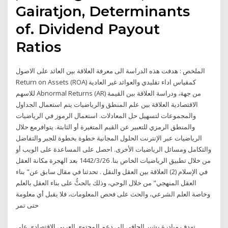
Gairatjon, Determinants
of. Dividend Payout
Ratios
الملخص : هدفت هذه الدراسة الى معرفة العلاقة بين العائد على الاصول
Return on Assets (ROA) كمقياس اداء تقليدي والعوائد غير العادية
للاسهم Abnormal Returns (AR) من جهة، ودراسة العلاقة بين القيمة
الاقتصادية العلاقة بين علم المنطق والرياضيات يتم استعمال الجداول
والمجموعات لتسهيل حل المعادلات. استعمال الرموز في الرياضيات
والمنطق الرمزي للتعبير عن القيم المتغيرة أو الثابتة. يتوافرمع حلال
الرياضيات عبر الإنترنت الحلول المجانية خطوة بخطوة للجبر والتفاضل
والتكامل ومسائل الرياضيات الأخرى. احصل على المساعدة على الويب أو
من خلال تطبيق الرياضيات الخاص بنا. 26‏‏/3‏‏/1442 بعد الهجرة مكانة العقل
في الإسلام (2) العلاقة بين العقل والنقل . تحدثنا في مقال سابق عن" بناء
العقل المنهجي" من خلال الوحي، وذلك بالحثُّ على بناء العقل بالعلم
وخاصة العلم الشرعي، والحث على فحص المعلومات، فلا يقبل أي معلومة
حتى تمر
تهدف مبادرة بشير الحافي الى دعم المحتوى العربي الإقتصادي على