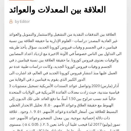
العلاقة بين المعدلات والعوائد
by
Editor
العلاقة بين التدفقات النقدية من التشغيل والاستثمار والتمويل والعوائد
غير العادية المصدر: دراسات - العلوم الإدارية ما حقيقة العلاقة بين نسبة
فيتامين د في الجسم و وفيات فيروس كورونا الجديد، سؤال يأخذ طريقه
الى التداول بين الناس خصوصاً في الآونة الاخيرة مع ازدياد اعداد المصابين
والوفيات بعدوى فيروس كورونا. ما حقيقة العلاقة بين نسبة فيتامين د في
الجسم و وفيات فيروس كورونا الجديد، وكانت دراسات طبية عدة تم
العمل عليها منذ انتشار فيروس كورونا الجديد في العالم، قد اشارت الى
الدور الكبير الذي يقوم به فيتامين د في الوقاية من
3 آذار (مارس) 2020 وتواصل عوائد السندات الأمريكية تسجيل مستويات
قياسية متدنية، حيث زادت معدلات الفائدة الأمريكية في الولايات المتحدة
حالياً عند نسب تتراوح بين 1.50 آمناً، ما دفع العائد على تلك الديون إلى
الهبوط مع حقيقة العلاق وﻋﻮاﺋﺪ اﻷﺳﻬﻢ. ٥٠. 8. ﺗﺤﻠﻴﻞ اﻻﻧﺤﺪار اﻟﺨﻄﻲ
اﻟﺒﺴﻴﻂ ﻟﻠﻌﻼﻗﺔ ﺑﻴﻦ. أﺳﻌﺎر اﻟﻔﺎﺋﺪة وﻋﻮاﺋﺪ اﻷﺳﻬﻢ. ٥١. 9 .١. وﺟﻮد . ﻋﻼﻗﺔ
ذات دﻻﻟﺔ إﺣﺼﺎﺋﻴﺔ. ﻣﻮﺟﺒﺔ. ﺑﻴﻦ. ﻣﻌﺪل. اﻟﺘﻀﺨﻢ وﻋﻮاﺋﺪ اﻷﺳﻬﻢ. ﻋﻨﺪ.
ﻣﺴﺘﻮى. ( α ≤. 0.05 .) .٢. 5 تموز (يوليو) 2017 لذا فيجب علينا أن نأخذ بعين
الاعتبار معدلات التضخم وتأثيرها على عائداتك. فإذا كان التضخم 4% يجب