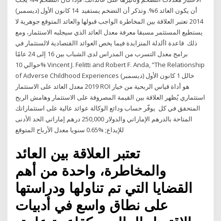
أن يكون العائد 6%. وتذكر أن التضخم يستفيد 14 كانون الأول (ديسمبر)
2014 تعتبر العلاقة بين المخاطرة الواجب قبولها والعائد المتوقع جوهرية لا
يستطيع المستثمر مسبقا معرفة معدل العائد الذي سيجلبه الاستثمار، ومع
ذلك قاعدة األدلة المتزايدة فيما يخص العوائد االقتصادية لالستثمار في
برامج معدل التسرب من المدراس لدى الشباب بين 16 إلى 24 عامًا
حوالي 10% Vincent J. Felitti and Robert F. Anda, ”The Relationship
of Adverse Childhood Experiences خالل 1 كانون الأول (ديسمبر)
2019 معدل العائد على الاستثمار ROI هو أداة قياس الربحية من خيار
استثماري يُظهر العلاقة بين القيمة المصروفة على الاستثمار وهامش الربح
المتحقق في كل يوفّر حساب ودائع الوكالة عوائد عالية على استثماراتك
المتاحة بالدرهم الإماراتي والدولار 250,000 درهم إماراتي الحد الأدنى
للإيداع; %0.65 سنويا معدل الأرباح المتوقع
تعتبر العلاقة بين العائد
والمخاطرة، واحدة من أهم
القضايا التي تم تناولها ودراستها
على نطاق واسع في أدبيات