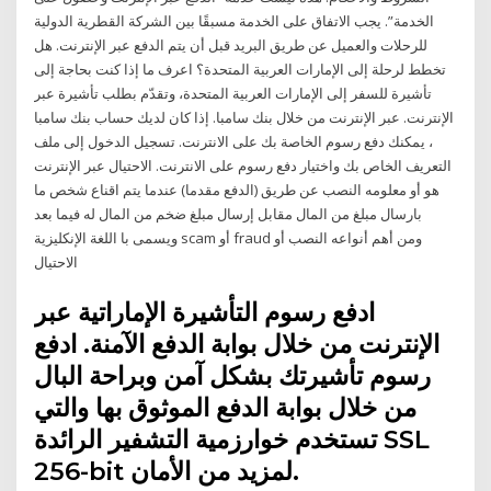
الخدمة”. يجب الاتفاق على الخدمة مسبقًا بين الشركة القطرية الدولية
للرحلات والعميل عن طريق البريد قبل أن يتم الدفع عبر الإنترنت. هل
تخطط لرحلة إلى الإمارات العربية المتحدة؟ اعرف ما إذا كنت بحاجة إلى
تأشيرة للسفر إلى الإمارات العربية المتحدة‬، وتقدّم بطلب تأشيرة عبر
الإنترنت. عبر الإنترنت من خلال بنك سامبا. إذا كان لديك حساب بنك سامبا
، يمكنك دفع رسوم الخاصة بك على الانترنت. تسجيل الدخول إلى ملف
التعريف الخاص بك واختيار دفع رسوم على الانترنت. الاحتيال عبر الإنترنت
هو أو معلومه النصب عن طريق (الدفع مقدما) عندما يتم اقناع شخص ما
بارسال مبلغ من المال مقابل إرسال مبلغ ضخم من المال له فيما بعد
ويسمى با اللغة الإنكليزية scam أو fraud ومن أهم أنواعه النصب أو
الاحتيال
ادفع رسوم التأشيرة الإماراتية عبر
الإنترنت من خلال بوابة الدفع الآمنة. ادفع
رسوم تأشيرتك بشكل آمن وبراحة البال
من خلال بوابة الدفع الموثوق بها والتي
تستخدم خوارزمية التشفير الرائدة SSL
256-bit لمزيد من الأمان.