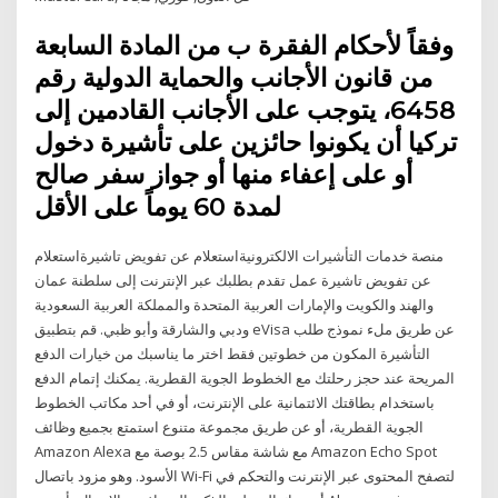
وفقاً لأحكام الفقرة ب من المادة السابعة
من قانون الأجانب والحماية الدولية رقم
6458، يتوجب على الأجانب القادمين إلى
تركيا أن يكونوا حائزين على تأشيرة دخول
أو على إعفاء منها أو جواز سفر صالح
لمدة 60 يوماً على الأقل
منصة خدمات التأشيرات الالكترونيةاستعلام عن تفويض تاشيرةاستعلام
عن تفويض تاشيرة عمل تقدم بطلبك عبر الإنترنت إلى سلطنة عمان
والهند والكويت والإمارات العربية المتحدة والمملكة العربية السعودية
ودبي والشارقة وأبو ظبي. قم بتطبيق eVisa عن طريق ملء نموذج طلب
التأشيرة المكون من خطوتين فقط اختر ما يناسبك من خيارات الدفع
المريحة عند حجز رحلتك مع الخطوط الجوية القطرية. يمكنك إتمام الدفع
باستخدام بطاقتك الائتمانية على الإنترنت، أو في أحد مكاتب الخطوط
الجوية القطرية، أو عن طريق مجموعة متنوع استمتع بجميع وظائف
Amazon Alexa مع شاشة مقاس 2.5 بوصة مع Amazon Echo Spot
الأسود. وهو مزود باتصال Wi-Fi لتصفح المحتوى عبر الإنترنت والتحكم في