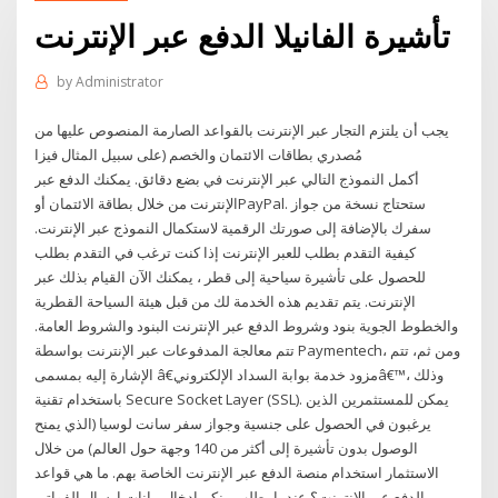
تأشيرة الفانيلا الدفع عبر الإنترنت
by
Administrator
يجب أن يلتزم التجار عبر الإنترنت بالقواعد الصارمة المنصوص عليها من
مُصدري بطاقات الائتمان والخصم (على سبيل المثال فيزا
أكمل النموذج التالي عبر الإنترنت في بضع دقائق. يمكنك الدفع عبر
الإنترنت من خلال بطاقة الائتمان أوPayPal. ستحتاج نسخة من جواز
سفرك بالإضافة إلى صورتك الرقمية لاستكمال النموذج عبر الإنترنت.
كيفية التقدم بطلب للعبر الإنترنت إذا كنت ترغب في التقدم بطلب
للحصول على تأشيرة سياحية إلى قطر ، يمكنك الآن القيام بذلك عبر
الإنترنت. يتم تقديم هذه الخدمة لك من قبل هيئة السياحة القطرية
والخطوط الجوية بنود وشروط الدفع عبر الإنترنت البنود والشروط العامة.
تتم معالجة المدفوعات عبر الإنترنت بواسطة Paymentech، ومن ثم، تتم
الإشارة إليه بمسمى â€مزود خدمة بوابة السداد الإلكترونيâ€™، وذلك
باستخدام تقنية Secure Socket Layer (SSL). يمكن للمستثمرين الذين
يرغبون في الحصول على جنسية وجواز سفر سانت لوسيا (الذي يمنح
الوصول بدون تأشيرة إلى أكثر من 140 وجهة حول العالم) من خلال
الاستثمار استخدام منصة الدفع عبر الإنترنت الخاصة بهم. ما هي قواعد
الدفع عبر الإنترنت؟ عندما يطلب منكم إدخال بيانات إرسال الفواتير