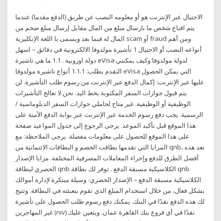
الاحتيال عبر الإنترنت هو أو معلومه النصب عن طريق (الدفع مقدما) عندما
يتم اقناع شخص ما بارسال مبلغ من المال مقابل إرسال مبلغ ضخم من
المال له فيما بعد ويسمى با اللغة الإنكليزية scam أو fraud ومن أهم
أنواعه النصب أو الاحتيال 1 تأشيرة مولدوفا الالكترونية في دقائق – اسهل
دولة اوروبية . 1.1 ما هي تاشيرة eVisa لدولة مولدوفا وكيف يمكنني
التقدم بطلب: 1.1.1 أنواع تاشيرة مولدوفا eVisa التي يمكن الحصول
عليها عبر الإنترنت: إكمال الدفع عبر الإنترنت من رسوم طلب التأشيرة. لن
يتم قبول جوازات السفر المكتوبة بخط اليد. نحن لا نعالج التأشيرات
الوظيفية أو الوظيفية. غير متاح لحاملي جوازات السفر الدبلوماسية /
الرسمية. يجب دفع رسوم الخدمة عبر الإنترنت عبر بوابة الدفع الآمنة على
هذا الموقع قبل تأكيد الموعد. يرجى الرجوع إلى جدول المواعيد صفحة
على هذا الموقع للحصول على معلومات مفصلة. يرجى الملاحظة: مع
المزايا التي تقدمها بطاقت الخصم و البطاقات الائتمانية من qnb، تعد هذه
أفضل الطرق للدفع وإجراء المعاملات المصرفية المختلفة. مزايا الإصدار
الحصري لبطاقة qnb الكلاسيكية مسبقة الدفع . توفر لك بطاقة qnb
الكلاسيكية مسبقة الدفع – الإصدار الحصري- وسيلة مبتكرة لإدارة أموالك
بشكل فعال، من خلال استخدام المبلغ الذي تقوم بتعبئته في البطاقة. وتتيح
لك هذه الدفع نقدًا في البنك. يمكنك دفع رسوم طلب الحصول على تأشيرة
غير المهاجرين (niv) نقدًا في أي فروع بنك القاهرة عمان. ويتعين عليك