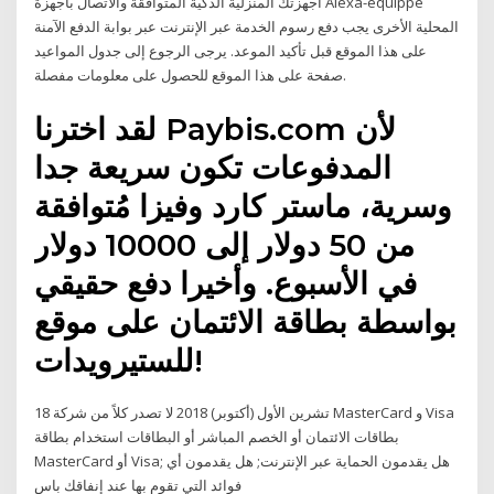
أجهزتك المنزلية الذكية المتوافقة والاتصال بأجهزة Alexa-equippe
المحلية الأخرى يجب دفع رسوم الخدمة عبر الإنترنت عبر بوابة الدفع الآمنة
على هذا الموقع قبل تأكيد الموعد. يرجى الرجوع إلى جدول المواعيد
صفحة على هذا الموقع للحصول على معلومات مفصلة.
لقد اخترنا Paybis.com لأن
المدفوعات تكون سريعة جدا
وسرية، ماستر كارد وفيزا مُتوافقة
من 50 دولار إلى 10000 دولار
في الأسبوع. وأخيرا دفع حقيقي
بواسطة بطاقة الائتمان على موقع
للستيرويدات!
18 تشرين الأول (أكتوبر) 2018 لا تصدر كلاً من شركة MasterCard و Visa
بطاقات الائتمان أو الخصم المباشر أو البطاقات استخدام بطاقة
MasterCard أو Visa; هل يقدمون الحماية عبر الإنترنت; هل يقدمون أي
فوائد التي تقوم بها عند إنفاقك باس