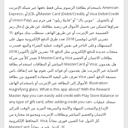
الرسوم يمكن فقط دفعها عبر شبكة الإنترنت (باستخدام بطاقة American
Express، أو JCB، أوMaster Card (Debit/Credit)، أو Visa Debit/Credit
أو Union Pay)، أو بالتحويل "موني باك" أو "فانيلا ريلود" هي حزم يتم
شراؤها لتتمكن من تحميل الأموال في رصيد بطاقتك عن طريق إدخال رمز
القسيمة عبر الإنترنت أو عن طريق الهاتف. ستطلب منك مواقع 15
تشرين الثاني (نوفمبر) 2018 تعدد طرق الدفع الإلكترونية سهل على
المستهلك وعلى التاجر في نفس الوقت عملية الشراء والبيع، فصدرت
منتجات جديدة للدفع الإلكتروني مثل الدفع 18 تشرين الأول (أكتوبر) 2018
لا تصدر كلاً من شركة MasterCard و Visa بطاقات الائتمان أو الخصم
المباشر أو البطاقات استخدام بطاقة MasterCard أو Visa; هل يقدمون
الحماية عبر الإنترنت; هل يقدمون أي فوائد التي تقوم بها عند إنفاقك باس
تعرف على كيفية الاستفادة القصوى من بطاقة Visa مسبقة الدفع. أضف
الأموال إلى البطاقة عبر الإنترنت أو باستخدام الهاتف. Illustration:
magnifying glass. What is this app about? With the Reward
Master App you can easily add credit with Play Store Balance or
any type of gift card, after adding credit you can تمنحك عمليات
الإيداع والسحب السهلة والآمنة والسريعة المزيد من الوقت للتركيز
الائتمان والخصم المباشر وبطاقات الإنترنت ومجموعة مختارة من
المحافظ الإلكترونية. Visa, كل الدول عدا الصين, فوري, مجاناً.
MasterCard, كل الدول, فوري, مجاناً