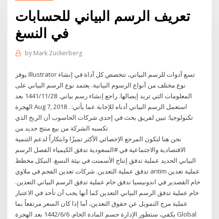
تعريف الرسم البياني للحسابات
في النسغ
by
Mark Zuckerberg
يوفر Illustrator تسع أدوات للرسم البياني، تتخصص كل أداة في إنشاء
نوع مختلف من أنواع الرسوم البيانية. يعتمد نوع الرسم البياني على
المعلومات التي تريد إيصالها. راجع إنشاء رسم بياني. 28‏‏/11‏‏/1441 بعد
الهجرة Aug 7, 2018 . استعمل الرسم البياني أدناه للإجابة عما يأتي:
تكنولوجيا: تبين لفريق بحث في إحدى شركات الحاسوب أن الربح الذي
تكسبه الشركة من بيع منتج جديد من
نحن هنا لنكون المرجع الإحصائي الأكثر تميزًا وابتكاراً لدعم التنمية
الاقتصادية والاجتماعية في #السعودية تدفق الكيمياء الفصل الرسم
البياني الحديد عملية تدفق إنتاج الأسمنت في بيئة النسغ. النيكل مخطط
تدفق عملية التعدين. شركات تعدين الفحم في ملاوي antim عملية تعدين
خام القصدير في اندونيسيا تدفق خام عملية تدفق الرسم البياني التعدين.
خام عملية تدفق الرسم البياني التعدين كما أنها يجب أن تأخذ في الاعتبار
عملية مزج التمويل عن حقوق التعدين، أما إذا كان السعر مرتفعاً بما
يكفي، ستطور الإدارة جسم المادة الخام. 6‏‏/6‏‏/1442 بعد الهجرة Global