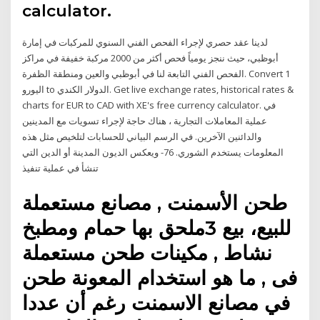
calculator.
لدينا عقد حصري لإجراء الفحص الفني السنوي للمركبات في إمارة
أبوظبي، حيث ننجز يومياً فحص أكثر من 2000 مركبة خفيفة في مراكز
الفحص الفني التابعة لنا في أبوظبي والعين ومنطقة الظفرة. Convert 1
اليورو to الدولار الكندي. Get live exchange rates, historical rates &
charts for EUR to CAD with XE's free currency calculator. في
عملية المعاملات التجارية ، هناك حاجة لإجراء تسويات مع المدينين
والدائنين الآخرين. في الرسم البياني للحسابات لتلخيص مثل هذه
المعلومات يستخدم الشوري. 76- ويعكس الديون المدينة أو الدين التي
تنشأ في عملية تنفيذ
طحن الأسمنت , مصانع مستعملة
للبيع، بيع 3ملحق بها حمام ومطبخ
نشاط , مكينات طحن مستعملة
فى , ما هو استخدام المعونة طحن
في مصانع الاسمنت رغم أن عددا