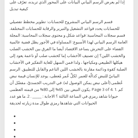
إذا لم يعرض الرسم البياني البيانات على المحور الذي تريده، تعرّف على
كيفية تبديل
قسم الرسم البياني المشروح للحسابات: تطوير مخطط تفصيلي
للحسابات يحدد قواعد التشغيل والتبرير والرقابة للحسابات المختلفة.
قسم سجلات المحاسبة: قواعد شكل و محتوى سجلات المحاسبة: المجلة
العامة الرسم البياني لهذا الأسبوع: المساواة في الأجور يظل قضية عالمية
القضاء على التحرش يساعد الاقتصاد أيضا ما الفرق بين الخشب الصلب
والخشب اللين؟ إن تصنيف الأخشاب إما كخشب صلب أو ناعمة يعود إلى
هيكلها الطبيعي ومكياجها ، ولذا فمن السهل للغاية التفكير في الأخشاب
الصلبة كقوة ودائمة مقارنة بالخشب اللين الناعم والقابل للتطبيق. الرسم
البيانيّ للنبض كدالّة للعمر. لكلِّ عُمر مُعطى، يوجد للإنسان قيمة نبض
عُظمى (أعلى نبض يمكن الوصول له). في التدريب الجسديّ، مفضّل أن
يكون النبض بين 65% إلى 80% من قيمته العظمى. Page 3 of 4. 1. كم
حيوانا شاهد رمزي في الساعة الثالثة ؟ الاجابة : _____ . 2. ما هو عدد
الحيوانات التي شاهدها رمزي طوال مدة زيارته لحديقة