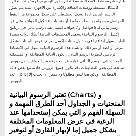
عبارة عن مخطط للأسلاك مبسط لدائرة كهربائية ويعرض مكونات الدائرة
كأشكال مبسطة ووصلات الطاقة والإشارة بين الأجهزة. نبذة يتم تصوّر
الرسم البياني عادة بشكل تخطيطي على شكل مجموعة من النقط
للفواصل موصولة بواسطة خطوط أو منحنيات لتشكيل الحواف. مثال عن
رسم بياني له 6 فواصل و 7 حواف. كيفية إنشاء رسم بياني في برنامج
إكسل. الرسوم البيانية (تسمى المخططات البيانية أيضًا) أدوات مفيدة
للغاية يسهل إضافتها في جداول بيانات إكسل بغرض عرض البيانات بشكل
مرئي أو قصة أو غير ذلك، وإنشاء هذه الرسوم البيانية سهل في الانضباط
الرياضي لنظرية الرسم البياني ، تكون الحافة المطابقة أو المستقلة
المحددة في الرسم البياني عبارة عن مجموعة من الحواف بدون رؤوس
شائعة. في بعض التطابقات ، قد تكون جميع الرؤوس حادثة مع بعض حافة
المطابقة ، ولكن هذا ليس مطلوبًا ولا يمكن أن يحدث إلا إذا كان عدد
الرؤوس
تعتبر الرسوم البيانية (Charts) و
المنحنيات و الجداول أحد الطرق المهمة و
السهلة الفهم و التي يمكن إستخدامها عند
الرغبة في عرض المعلومات المختلفة
بشكل جميل إما لإبهار القارئ أو لتوفير