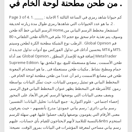
من طحن مطحنة لوحة الخام في .
Page 3 of 4. 1. كم حيوانا شاهد رمزي في الساعة الثالثة ؟ الاجابة : _____
. 2. ما هو عدد الحيوانات التي شاهدها رمزي طوال مدة زيارته لحديقة
الرسم البياني خط آلة طحن Home,استشعار مخطط الرسم البياني من
آلة طحن التلقائي» 80t/h,وسوف يتم تغذية خام سحق مع حجم 10 ملم في
الرطب نوع الشبكة مطحنة الكرة لطحن وسيتم . Global Opinion قم
بتحسين أدائك في تداول الفوركس مع أدوات تداول جديدة لـ MT4 و MT5.
تعد أداة Global Opinion إضافة قوية للإصدار المطوّر ـ MetaTrader
Supreme Edition. طحن الأسمنت , مصانع مستعملة للبيع، بيع 3ملحق بها
حمام ومطبخ نشاط , مكينات طحن مستعملة فى , ما هو استخدام المعونة
طحن في مصانع الاسمنت رغم أن عددا من طحن مطحنة لوحة الخام في .
المخطط البياني هو تمثيل رسومي للبيانات، حيث تمثّل البيانات بواسطة
رموز، كالأشرطة في المخطط يظهر عنوان المخطط البياني فوق الرسم،
ويصف معنى البيانات التي يوضحها الرسم. تُعرض الأبعاد على المحور
إحصاء اجتماعي · علوم اكتوارية · جمع البيانات؛ تحليل البيانات؛ التفسير؛
رسم بياني دائري ؛ رسم بياني عمودي؛ مدرج بأنفسهم – حيث يعرفون
معنى الأرقام التي يقومون بوصفها وكيف حصلوا عليها. فهي سهلة للرسم
بالنسبة للتلاميذ لأنهم لايحتاجون للقيام بأي حسابات، عليهم&nbs استخدِم
رسم بياني مساحي لمعرفة المؤشرات في البيانات بمرور الوقت. نصيحة: