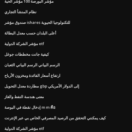
مؤشر البورصة 100 مؤشر الحية
نظام المنشأ التجاري
صندوق مؤشر ishares للتكنولوجيا الحيوية
أعلى البلدان حسب معدل البطالة
مؤشر الشركة الدولية etf
كيفية جانت مخططات جوغل
الرسم البياني الرسم البياني الثعبان
ارتفاع أسعار الفائدة ومخزون الأرباح
مطاردة معدل التحويل gbp إلى الدولار الأمريكي
معنى هندسة النفط والغاز
إدخال نقطة في البوصة m m คือ
كيف يمكنني التحقق من الرصيد المصرفي الخاص بي عبر الإنترنت
مؤشر الشركة الدولية etf