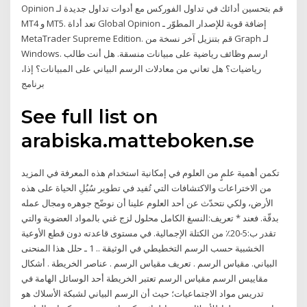
Opinion قم بتحسين أدائك في تداول الفوركس مع أدوات تداول جديدة لـ
MT4 و MT5. تعد أداة Global Opinion إضافة قوية للإصدار المطوّر ـ
MetaTrader Supreme Edition. قم بتنزيل آخر نسخة من Graph لـ
Windows. ارسم وظائف رياضية على مبيانات منسقة. هل أنت طالب
رياضيات؟ هل تعاني من معادلات الرسم البياني على المبيانات؟ إذا،
برنامج
See full list on
arabiska.matteboken.se
تكمن أهمية علمٍ من العلوم في إمكانية استخدام هذه المعرفة في المزيد
من الاختراعات والاكتشافات التي تُفيد في تطوير سُبُلِ الحياة على هذه
الأرض، ولكي نتحدّث عن أحد العلوم علينا أن نوضّح جوهره ومجال عمله
بدقّة. فعند * تعريف:النسغ الكامل محلول لزج غني بالمواد العضوية والتي
تقدر ب:5-20٪ من الكتلة الإجمالية. في مستوى قاعدته دون قطع الأوعية
الخشبية حسب الرسم التخطيطي في الوثيقة .. 1 ـ حلل هذا المنحنى
البياني. مقياس الرسم . تعريف مقياس الرسم . عناصر الخريطة . أشكال
مقاييس الرسم مقياس الرسم تعتبر الخريطة أحد الوسائل الهامة في
تدريس مواد الاجتماعيات؛ حيث أن الرسم البياني لشبكة الأسلاك هو