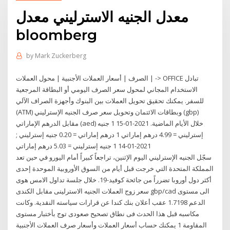
معدل الجنيه الاسترليني معدل
bloomberg
by
Mark Zuckerberg
الصرف | أسعار العملات الأجنبية | محول العملات | -> OFFICE تبادل
الاستخدام المجاني لمحول سعر الصرف اليومي أو البطاقة المرجعية
للسفر. يمكنك تحقيق تحويل العملات بين البنوك وأجهزة الصراف الآلي
(ATM) وبطاقات الائتمان وتحويل سعر صرف الجنيه الإسترليني (gbp)
مقابل الدرهم الإماراتي (aed) خلال الأيام الماضية. 2021-01-15 1 جنيه
إسترليني = 4.99 درهم إماراتي 1 درهم إماراتي = 0.20 جنيه إسترليني ;
2021-01-14 1 جنيه إسترليني = 5.03 درهم إماراتي
سجّل الجنيه الإسترليني اليوم الإثنين، تراجعاً كبيراً أمام اليورو في حين تعد
المملكة المتحدة التي خرجت قبل أيام من السوق الأوروبية الموحدة إحدى
أكثر دول أوروبا تضرراً من جائحة كوفيد-19. خلال جلسة تداول الامس هوى
سعر زوج العملات الجنيه الاسترلينى مقابل الكندى gbp/cad الى مستوى
الدعم 1.7198 عقب أعلان بنك كندا عن قرارات سياسته النقدية. وكانت
مكاسبه قبل هذا الحدث فى نطاق تصحيح صعودى توج بأختبار مستوى
المقاومة 1 يمكنك حساب أسعار العملات وأسعار صرف العملات الأجنبية