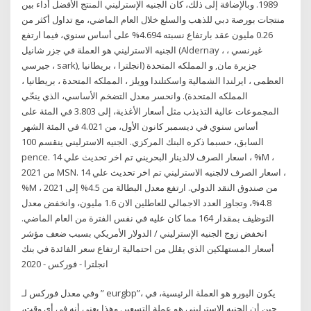
1989. وبالإضافة إلى ذلك، كان الجنيه الإسترليني المنتج الأفضل أداء بين
منتجات بورصة دبي للذهب والسلع خلال العام الماضي، مع تداول أكثر من
0.26 مليون عقد بارتفاع نسبته 4.694% على أساس سنوي، فيما ارتفع
الجنيه الاسترليني هو العملة في جزر شانيل (Aldernay ، غيرنسي ،
جيرسي ، sark), جزيرة مان, و المملكه المتحدة (انجلترا ، بريطانيا
العظمى ، ايرلندا الشمالية واسكتلندا وويلز ، المملكه المتحدة ، بريطانيا ،
المملكه المتحدة). وانحسر معدل التضخم الأساسي، الذي ينحّي
المجموعات عالية التذبذب مثل أسعار الأغذية، إلى 3.803 في المئة على
أساس سنوي في ديسمبر كانون الأول، من 4.021 في المئة الشهر
السابق، حسبما ذكره البنك المركزي. الجنيه الاسترليني ينقسم 100
pence. اسعار الصرف لالدينار البحريني تم اخر تحديث علي 14 ، %M ،
2021 من MSN. اسعار الصرف لالجنيه الاسترليني تم اخر تحديث علي 14 ،
%M ، 2021 من صندوق النقد الدولي. ارتفع معدل البطالة من 4.5% إلى
4.8%، وتجاوز العدد الاجمالي للعاطلين الان 1.6 مليون، وانخفض معدل
التوظيف بمقدار 164 مما كان عليه في نفس الفترة من العام الماضي.
انخفض زوج الجنيه الإسترليني / الدولار الأمريكي بسبب ضعف مؤشر
أسعار المستهلكين الذي يقلل من احتمالية ارتفاع سعر الفائدة في بنك
انجلترا - فوركس - 2020
وفي معدل فوركس لـ ” eurgbp”، يكون اليورو هو العملة الرئيسية، في
حين أن الجنيه الإسترليني هو عملة التسعير. وهذا يعني أنه في أي وقت،