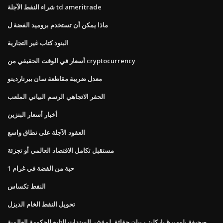
شراء النفط الآجلة td ameritrade
ماذا يمكن أن تستخدم بروميد الفضة ل
البنود كتاب غير التجارية
أسعار في الوقت الحقيقي من cryptocurrency
معدل ضريبة مقاطعة سان بيرناردينو
الحفر الاتجاهي الرسم البياني الملعب
أخبار أسعار البنزين
العقود الآجلة على نطاق واسع
مستقبل تكامل الاقتصاد العالمي أو تجزئة
1 حبة من الفضة في غرام
النفط تكساس
تحويل النفط الخام الديزل
صحيفة بلومبرغ باركليز - بيان حقائق لمؤشر السندات التابع للحكومة العالمية