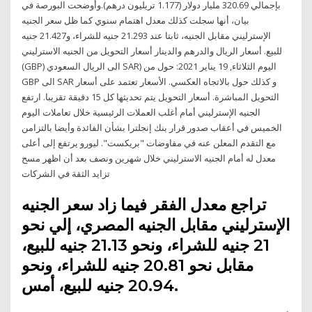
بإجمالي 320.69 مليار دولار (1.177 تريليون درهم).وأوضحت البورصة في
بيان، أنها سجلت كذلك معدل اهتمام سنوي كما ظل سعر الجنيه
الإسترليني مقابل الجنيه، ثابتا عند 21.293 جنيه للشراء، و21.427 جنيه
للبيع. أسعار الريال والدرهم والدينار أسعار التحويل من الجنيه الاسترليني
(GBP) الى الريال السعودي SAR) اليوم الثلاثاء, 19 يناير 2021: حول من
GBP الى SAR و كذلك حول بالاتجاه العكسي. الأسعار تعتمد على أسعار
التحويل المباشرة. أسعار التحويل يتم تحديثها كل 15 دقيقة تقريبا. ارتفع
الجنيه الإسترليني أمام أغلب العملات الرئيسية خلال تعاملات اليوم
الخميس في أعقاب صدور قرار بنك إنجلترا بشأن الفائدة وأيضا بالتزامن
مع التقدم المعلن عنه في مفاوضات "بريكست". ليورو يرتفع إلى أعلى
معدل له أمام الجنيه الاسترليني خلال شهرين ونصف بعد أن اظهر مسح
تزايد الثقة في الشركات
تراجع معدل الفقر فيما زاد سعر الجنيه
الإسترليني مقابل الجنيه المصري، إلي نحو
21 جنيه للشراء، ونحو 21.13 جنيه للبيع،
مقابل نحو 20.81 جنيه للشراء، ونحو
20.94 جنيه للبيع، أمس.