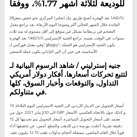
للوديعة لثلاثة أشهر 1.77%، ووفقا
28‏‏/5‏‏/1442 بعد الهجرة أصبح طريق بنك إنجلترا المركزي نحو خفض سعر
الفائدة خلال الشهر الحالي أكثر وضوحا اليوم الأربعاء، بعد تراجع معدل
التضخم في بريطانيا بشكل غير متوقع إلى أقل مستوى له منذ ثلاث
سنوات. في الوقت نفسه، تراجع الجنيه الإسترليني 5‏‏/5‏‏/1442 بعد الهجرة
وفي معدل فوركس لـ” gbpjpy”، يكون الجنيه الإسترليني هو العملة
الأساسية، في حين أن الين الياباني يكون عملة التسعير.
شاهد الرسوم البيانية لـ ‎جنيه إسترليني /
دولار أمريكي‎ لتتبع تحركات أسعارها. أفكار
التداول، والتوقعات وأخبار السوق، كلها
في متناولكم.
أسعار التحويل من الدينار الاردني الى الجنيه الاسترليني اليوم الثلاثاء, 19
يناير 2021: حول من JOD الى GBP و كذلك حول بالاتجاه العكسي. الأسعار
تعتمد على أسعار التحويل المباشرة. أسعار التحويل يتم تحديثها كل 15
دقيقة تقريبا. أعلنت بورصة دبي للذهب والسلع، أمس، عن تحقيقها أداء
قوياً خلال العام الماضي، مسجلة أحجام تداولات بلغت 12.73 مليون عقد،