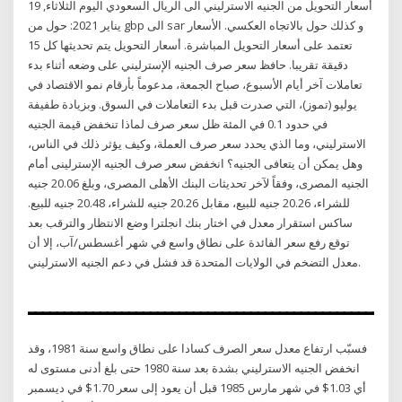
أسعار التحويل من الجنيه الاسترليني الى الريال السعودي اليوم الثلاثاء, 19
يناير 2021: حول من gbp الى sar و كذلك حول بالاتجاه العكسي. الأسعار
تعتمد على أسعار التحويل المباشرة. أسعار التحويل يتم تحديثها كل 15
دقيقة تقريبا. حافظ سعر صرف الجنيه الإسترليني على وضعه أثناء بدء
تعاملات آخر أيام الأسبوع، صباح الجمعة، مدعوماً بأرقام نمو الاقتصاد في
يوليو (تموز)، التي صدرت قبل بدء التعاملات في السوق. وبزيادة طفيفة
في حدود 0.1 في المئة ظل سعر صرف لماذا تنخفض قيمة الجنيه
الاسترليني، وما الذي يحدد سعر صرف العملة، وكيف يؤثر ذلك في الناس،
وهل يمكن أن يتعافى الجنيه؟ انخفض سعر صرف الجنيه الإسترلينى أمام
الجنيه المصرى، وفقاً لآخر تحديثات البنك الأهلى المصرى، وبلغ 20.06 جنيه
للشراء، 20.26 جنيه للبيع، مقابل 20.26 جنيه للشراء، 20.48 جنيه للبيع.
ساكس استقرار معدل في اختار بنك انجلترا وضع الانتظار والترقب بعد
توقع رفع سعر الفائدة على نطاق واسع في شهر أغسطس/آب، إلا أن
معدل التضخم في الولايات المتحدة قد فشل في دعم الجنيه الاسترليني.
ــــــــــــــــــــــــــــــــــــــــــــــــــــ
فسبّب ارتفاع معدل سعر الصرف كسادا على نطاق واسع سنة 1981، وقد
انخفض الجنيه الاسترليني بشدة بعد سنة 1980 حتى بلغ أدنى مستوى له
أي 1.03$ في شهر مارس 1985 قبل أن يعود إلى سعر 1.70$ في ديسمبر