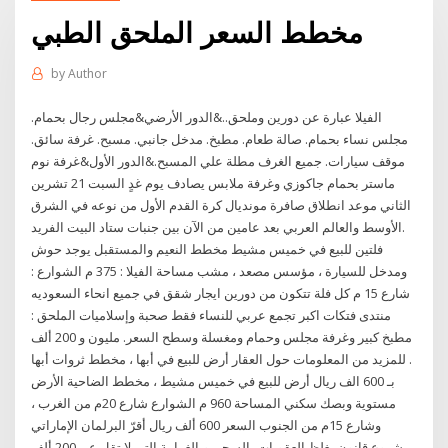
مخطط السعر الملحق الطبي
by
Author
الفيلا عبارة عن دورين وملحق..&الدور الأرضي&مجلس رجال بحمام.
مجلس نساء بحمام. صالة طعام. مطبخ. مدخل جانبي. مسبح. غرفة سائق.
موقف سيارات. جميع الغرف مطلة علي المسبح.&الدور الأول&غرفة نوم
ماستر بحمام جاكوزي وغرفة ملابس يصادف يوم غدٍ السبت 21 تشرين
الثاني موعد انطلاق صافرة مونديال كرة القدم الأول من نوعه في الشرق
الأوسط والعالم العربي بعد عامين من الآن بين جنبات ستاد البيت الفريد.
فلتين للبيع في خميس مشيط مخطط النعيم والمستقبل يوجد حوش
ومدخل للسيارة ، مؤسس مصعد ، مشب مساحة الفيلا : 375 م الشوارع :
شارع 15 م كل فلة تتكون من دورين ايجار شقق في جميع انحاء السعوديه
منتدى فتكات اكبر تجمع عربي للنساء فقط صحبة وإسلاميات الملحق :
مطبخ كبير وغرفة مجلس وحمام ومغسلة وسطح السعر. مليون و 200 ألف
. للمزيد من المعلومات حول العقار أرض للبيع في أبها ، مخطط ثروات أبها
بـ 600 الف ريال أرض للبيع في خميس مشيط ، مخطط الضاحية الأرض
مستوية وبصك سكني المساحة 960 م الشوارع شارع 20م من الغرب ،
وشارع 15م من الجنوب السعر 600 ألف ريال أقرّ البرلمان الإماراتي
مشروع قانون يغلظ العقوبات بالسجن وبالغرامة التي لا تقل عن 200 ألف