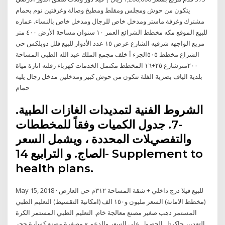
يتكون من حوش ومجلس ومقلط ومطبخ وصالة وغرفتين نوم بحمام
مشترك وغرفة ماستر ومدخل خاص للرجال ومدخل خاص بالنساء. عماره
للبيع الموقع مكه مخطط الشرائع العمر ١٠ سنوان مساحة الأرض ٤٠٠ متر
مربع الواجهه شرقيه الشارع عرض ١٥ عدد الأدوار للبيع فلل دوبلكس حى
الشراع مخطط ٥٠٥الجزء أ خلف مجمع الملك عبد الله الطبى المساحة
٢٠٠مترشارع ٢٥+١٦ المخطط مكتمل الخدمات كهرباء زفلته انارة مياة
بلدية الياف بصرية الفلة تتكون من حوش كبير ومدخلين مدخل رجال يليه
حمام
الشروط الفنية لتمديدات الغازات الطبية.
-7. جدول الكميات وفقاً للمخططات
والتفصيﻼت المحددة ، ويشمل السعر
الصاج. و الترابيع 14- Supplement to
health plans.
May 15, 2018 · ‏‎للبيع فيلا درج داخلي + شقة المساحة ٣١٢م حي العارض
(مخطط الامانة) السعر مليون و١٥٠ الف (امكانية التقسيط) التعليم الطبي
المستمر ذهب صغير مصنع معالجة خام. التعليم الطبي المستمر الكرة
التعدين جاكرتا . الحصول على السعر والدعم » مصغرة مصنع كسارة حجر