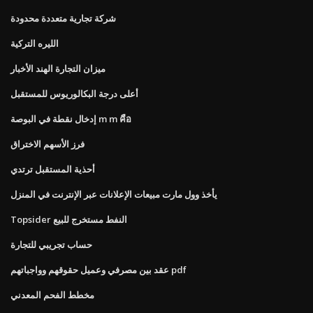
شركة تجارية متعددة محدودة
الليره التركية
ميزان التجارة الهند الأخبار
أعلى درجة البكالوريوس للمستقبل
إدخال نقطة في البوصة m m คือ
فرز الأسهم الاختراق
أحذية المستقبل ترتدي
يأخذ وول مارت مبيعات الإعلانات عبر الإنترنت في المنزل
Topsider النفط مستخرج للبيع
حساب تجريبي للتجارة
عقد بين مصرفي وعميل حقوقهم وواجباتهم pdf
مخطط الفحم المعدني