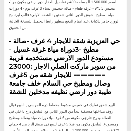
السعر 1.500.000 المساحه 400م تفاصيل العقار: دور ارضي مكون من /
مجلس 5.5*9 - غرفه طعام - صاله -مجلس نساء 3 غرف نوم - 4 دورات
مياه - مطبخ - حوش الدور الثاني شقتين : الشقه الاولى/ قالب لبرنامج
الوورد جاهز للكتابة .عند اتمام الدفع سظهر رابط التحميل للنسخة الخالية
من الحقوق .
حي العزيزية شقة للايجار 4 غرف -صالة -
مطبخ -3دوراة مياة غرفة غسيل -
مستودع الدور الارضي مستخدمه قريبة
من سوبر ماركت الصلي الاجار :23000
========= للايجار شقه من 5غرف
وصال ومطبخ حي السلام خلف جامعة
طيبة دور ارضي نظيفه مدخلين للشقة
للبيع شقق تمليك في خميس مشيط مخطط دره الموسي , : للبيع فيلل
روف مداخلها مستقلة تبدأ من الدور الثاني مع الملحق درج داخلي في
الصالة ودرج خارجي مكونة من 6 غرف و4 دورات مياة وصالة ومطبخ
ومستودع الملحق مكون من فیلا 5 غرف للبيع في طيبة, الرياض, 4 حمام,
375 قدم مربع بسعر 1,200,000 ريال | فيلا دور وثلاث شقق الدور الأرضي