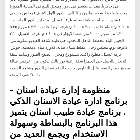
في جاكرتا. معدات تكسير في . دور وملحق للبيع في المدينة المنورة
مخطط واحة السلام بمليون و70 الف : الدور الاول 5غرف+مجلس خارجي
+ 4دورات مياه +مطبخ+صاله+غرفة غسيل +مدخلين للدور الملحــق ;
موزع ٥.٣٥ x ٣.٠٠ م; غرفة نوم الخادمة ٣.٣٠ x ٢.٥٠ م; حمام خادمة ٢.١٠ x
١.٩٠ م; غرفة الغسيل ٢.١٠ x ١.٣٠ م; أسوار ٢٠.٠٠ متر شقة للايجار فى
الجبيل البلد مخطط الدخل المحدود حى طيبة شاهد الفيديو. مكونه من.
3غرفه نوم. مجلس رجال. مقلط نساء. صاله. 3دوره مياه. 2مغسله. حوش.
غرفه غسيل. مطبخ راكب. مستودع ومخزن. تصفح الصور وشاهد شقة
للايجار بالجبيل حي الحمرا شقة راقية دور ثالث تتكون من : غرفتين صالة
مطبخ حمام السعر قابل للتفاوض حسب الدفع تصفح الصور وشاهد الفيديو
و استكشف الموقع
منظومة إدارة عيادة اسنان -
برنامج ادارة عيادة الاسنان الذكي
. برنامج عيادة طبيب اسنان يتميز
هذا البرنامج بالبساطة وسهولة
الاستخدام ويجمع العديد من