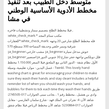
متوسط دخل الطبيب بعد تنفيذ
مخطط الأدوية الأساسية الوطني
في مشا
فيلا مخطط الطلح بتصميم ممتاز وتشطيبات فاخره ,
:white_check_mark:* مكتب سنام المجد
للعقارات*:white_check_mark: فله مخطط الطلح شارعين 20 وجهه
شرقية وممر خلفي وحديقة المساحة 300 مسطح 570
:ja_beginner:مشب خارجي :ja_beginner:حوش مدخل سيارة
:ja_beginner:اصنصير:ja فلل دوبلكس-واجهة حجر-شارع 30 جنوبي الدور
الأول نظام شقة - الدور الثاني مع الملحق فيلا السعر 1.150.000 مخطط
غسل اليدين - موارد تعليمية، وسيلة - Twinkl. This lovely hand
washing chart is great for encouraging your children to make
sure they wash their hands and stay clean! Includes a helpful
reminder list of when you should wash your hands, and
bubbles for them to tick each time they wash their hands طريق
وادي بن هشبل ، مخطط رقم 1 ، بجانب مبنى الجوازات 017-2745505:
شاهد الآن: 4: نجران حي الملك فهد - شارع سلمان الفارسي - مقابل
الجوازات 017-5230864: شاهد الآن مخطط الرياض فيلا نظام شقق