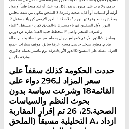
درهم، ولا تزيد على مليون درهم، لكل من غش أو قلد منتجاً طبياً أو مواد
أولية أو كيميائية أو أغذية صحية وغيرها. 3-الملحق يتكون من شقة مجلس
ومطبخ ومقلط وغرفتين نووم *ملاحظة 1-الدور الأرضي كهرباء مستقل 2-
الدور الأول الشقتين كهرباء مشترك 3-الملحق كهرباء مستقل *الماء
والصرف الصحي واصل *المخطط جديد الفيلا عبارة عن دورين
وملحق..&الدور الأرضي&مجلس رجال بحمام. مجلس نساء بحمام. صالة
طعام. مطبخ. مدخل جانبي. مسبح. غرفة سائق. موقف سيارات. جميع
الغرف مطلة علي المسبح.&الدور الأول&غرفة نوم ماستر بحمام جاكوزي
وغرفة ملابس
حددت الحكومة كذلك سقفاً على
سعر المزاد لـ296 دواء على
القائمة18 وشرعت سياسة بدون
بحوث النظم والسياسات
الصحية.25، 26 تم إقرار المقاربة
التحليلية مسبقاً (الملحق A، ازداد