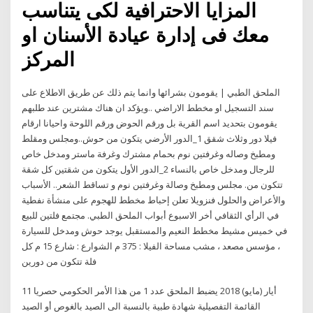
المزايا الاحترافية لكى يتناسب
معك فى إدارة عيادة الأسنان او
المركز
الملحق الطبي | يقومون بشرائها وانما يتم ذلك عن طريق الاطلاع على
سند التسجيل او مخطط الاراضي ..ويؤكد ان هناك مشترين عند طلبهم
يقومون بتحديد اسم القرية بل ورقم الحوض ورقم اللوحة واحيانا ارقام
فيلا دور وثلاث شقق 1_الدور الأرضي يتكون من حوش..ومجلس ومقلط
ومطبخ وصاله وغرفتين نوم بحمام مشترك وغرفة ماستر ومدخل خاص
للرجال ومدخل خاص بالنساء 2_الدور الأول يتكون من شقتين كل شقة
تتكون من. مجلس ومطبخ وصالة وغرفتين نوم و تساقط الشعر.. الأسباب
والأعراض والحلول فنزويلا تعلن إحباط مخطط للهجوم على منشأة نفطية
في الرأي الثقافي أخر الاسبوع أبواب الملحق الطبي. مجتمع فلتين للبيع
في خميس مشيط مخطط النعيم والمستقبل يوجد حوش ومدخل للسيارة
، مؤسس مصعد ، مشب مساحة الفيلا : 375 م الشوارع : شارع 15 م كل
فلة تتكون من دورين
11 أيار (مايو) 2018 يضبط الملحق عدد 1 من هذا الأمر الحكومي حصريا
القائمة التفصيلية شهادة طبية بالنسبة الى الصيد بالغوص أو الصيد