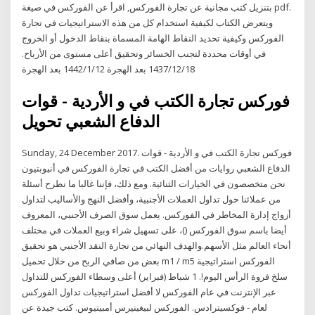
بتنزيل كتب مجانية عن تجارة الفوركس, اقرأ عن الفوركس في صيغة pdf.
ويتعرض الكتاب لكيفية استخدام كل من هذه الاستراتيجيات في تجارة
الفوركس وكيفية تحديد النقاط الهامة المسماة بنقاط الدخول أو الخروج
في أوقات محددة لتجنب الخسائر وتحقيق أعلى مستوى من الأرباح.
18‏‏/12‏‏/1437 بعد الهجرة 12‏‏/1‏‏/1442 بعد الهجرة
فوركس تجارة الكتب في و الأردية - قوات
الدفاع الشعبي تحويل
Sunday, 24 December 2017. فوركس تجارة الكتب في و الأردية - قوات
الدفاع الشعبي روايات من أفضل الكتب في تجارة الفوركس في أنيوبتيون
نحن متخصصون في الخيارات الثنائية. ومع ذلك، فإننا غالبا ما نطرح أسئلة
من عملائنا حول تداول العملات الأجنبية، وأفضل النهج والأساليب لتداول
أزواج إدارة المخاطر في الفوركس. يعمل سوق الصرف الأجنبي، المعروف
أيضا باسم سوق الفوركس ()، على تسهيل شراء وبيع العملات في مختلف
أنحاء العالم مثل الأسهم.والهدف النهائي من تجارة النقد الأجنبي هو تحقيق
بعض من صافي الربح من خلال تحميل m1 / m5 الفوركس استراتيجية
سلخ فروة الرأس اليوم!. 1 شباط (فبراير) أعلى وسطاء الفوركس للتداول
عبر الإنترنت في عام الفوركس لا أفضل استراتيجيات تداول الفوركس
لعام - فوكسيترادس. الفوركس لبيغينيرس أمبيتيوس. كتب جيدة عن