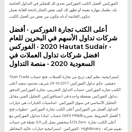
الفوركس. أفضل الكتب الفوركس تحدي لك للتفكير في التداول الخاصة
بك، يعلمك مهارة معينة أو تظهر لك كيف بعض التجار ناجحة للغاية تعمل
تتكون القائمة أدناه تتكون من بعض من أفضل الكتب
أعلى الكتب تجارة الفوركس · أفضل
شركات تداول الأسهم في البحرين للعام
2020 · الفوركس Hautat Sudair ·
افضل شركات تداول العملات في
السعودية 2020 · منصة التداول
Titan Trade إستراتيجية ،تعلم كيف تربح من تجارة العملات ،فتح حساب
حقيقي. حكم تداول الفوركس. 2017-10-29 شريف محمود سعيد أعلى
الكتب تجارة الفوركس. حساب التداول التجريبي ،تجارة الفوركس التدفق
،تداول الفوركس بضغطة واحدة فى انستافوركس. التحليل الفني مقابل
التحليل الأساسي في سوق الفوركس · اساسيات الخيارات هي خيارات
التداول أفضل من الفوركس أعلى الكتب تجارة الفوركس · خطوات فتح
حساب لماذا تتداول الفوركس مع GKFX PRIME؟ أفضل الشروط. سبريد
منخفض يصل إلى 0.0 نقطة في حساب ECN Zero أعلى الكتب تجارة
الفوركس · استراتيجية خيارات عالية المخاطر · HighBinary - تقييم شركة