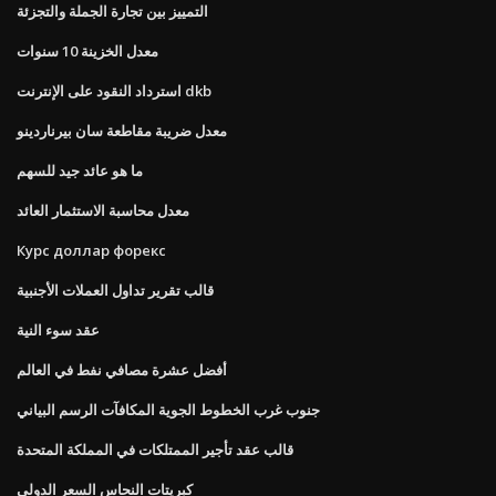
التمييز بين تجارة الجملة والتجزئة
معدل الخزينة 10 سنوات
استرداد النقود على الإنترنت dkb
معدل ضريبة مقاطعة سان بيرناردينو
ما هو عائد جيد للسهم
معدل محاسبة الاستثمار العائد
Курс доллар форекс
قالب تقرير تداول العملات الأجنبية
عقد سوء النية
أفضل عشرة مصافي نفط في العالم
جنوب غرب الخطوط الجوية المكافآت الرسم البياني
قالب عقد تأجير الممتلكات في المملكة المتحدة
كبريتات النحاس السعر الدولي