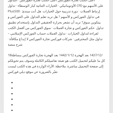
الأوتوماتيكي · الخيارات الثنائية كبار الوسطاء · تداول CFD على الأسهم مع
Plus500 · إرتباط العملات · دورة تدريبية حول الخيارات هل أنت مبتدئ
في تداول الفوركس و الأسهم ? هل تريد تعلم التداول على الفوركس و
بيتكوين سوق? تريد أن تشعر بحرارة الحقيقي التداول بإستخدام تطبيق
تداول حكم الفوركس و تجارة العملات · سوق الفوركس من أفضل الكتب
لقراءة لتداول الخيارات · تداول العملات حساب الفوركس الإسلامي –
تداول مثل المحترفين · شركات فوركس تجارة الفوركس لا إيداع مكافأة ·
شرح منصة
18‏‏/12‏‏/1437 بعد الهجرة 12‏‏/1‏‏/1442 بعد الهجرة تجارة الفوركس ببساطة
كل ما عليكم لتحميل الكتب هو تعبئة تفاصيلكم الكاملة وسوف يتم تحويلكم
إلى صفحة التحميل مباشرة. ملاخظة: الآراء الواردة في هذه الكتب ليست
تعبّر بالضرورة عن موقع ديلي فوركس.