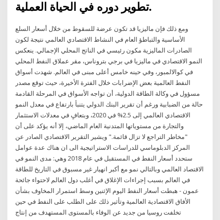
تطوير دوره في الحياة العملية.
ومع ذلك فإن ماليزيا قد تكون عرضة للسقوط من خلال أسعار السلع
الأساسية والتباطؤ العام في النشاط الاقتصادي العالمي نتيجة لكون
الصادرات الماليزية مكون رئيسي في الناتج المحلي الإجمالي. ينعكس
النمو الاقتصادي في ماليزيا في برجي بتروناس، مقر عملاق النفط المحلي
في كوالالمبور، وفي حينه خامس أعلى مبنى في العالم. شهدت أسواق
النفط العالمية بعض الإضرابات خلال الفترة الأخيرة، حيث توقع مصدر
مسؤول في وكالة الطاقة الدولية، أن تواجه الأسواق في المرحلة القادمة
حالة من الضبابية ورغم أن تقرير البنك الدولي يتنبأ بارتفاع في معدل النمو
الاقتصادي العالمي إلى 2.5% في 2020، وبتعافٍ في معدلات الاستثمار
والتجارة من مستوياتها المتدنية العام الماضي، إلا أنه يؤكد على أن
"مخاطر التراجع لا تزال قائمة." ويشير التقرير الاقتصادي الصادر عن
المركز الدبلوماسي للدراسات الاستراتيجية الى ان هناك عدة عوامل
ستحدد أسعار النفط في المستقبل في عام 2018 وهي: مدى النمو في
الاقتصاد العالمي وبالتالي نمو مع أكبر انهيار غير مسبوق في التاريخ للطاقة
في العالم بسبب إجراءات الإغلاق في أغلب دول العالم لاحتواء جائحة
عمون - هبطت أسعار النفط اليوم الإثنين وسط استمرار المخاوف بشأن
الأفاق الاقتصادية العالمية وتأثير ذلك على الطلب على النفط في حين
تخلفت روسيا من جديد عن الوفاء بالمستوى المستهدف من إنتاج