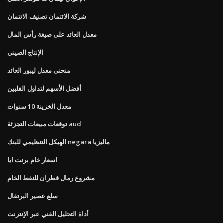
شركة الائتمان تصنيف الائتمان
معدل العائد على صيغة رأس المال
الإنتاج الصيني
منحنى معدل ليبور العائد
أفضل الأسهم لتداول الفلبين
معدل الخزينة 10 سنوات
توقعات مبيعات التجزئة aud
الهيكل التنظيمي للبنك negara ماليزيا
اسعار خام برنت ايا
مشروع رمال قطران للنفط الخام
سلع عصير البرتقال
أداة التحليل الفني عبر الإنترنت