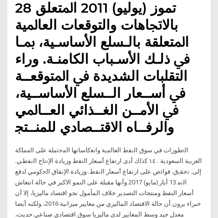
28 تموز (يوليو) 2011 ﺍﳌﺘﻌﻠﻖ
ﺑﺎﻻﲡﺎﻫﺎﺕ ﻭﺍﻟﺘﻮﻗﻌﺎﺕ ﺍﻟﻌﺎﳌﻴﺔ
ﺍﳌﺘﻌﻠﻘﺔ ﺑﺎﻟـﺴﻠﻊ ﺍﻷﺳﺎﺳـﻴﺔ، ﲟـﺎ
ﰲ ﺫﻟـﻚ ﺍﻷﺳـﺒﺎﺏ ﺍﻟﻜﺎﻣﻨـﺔ. ﻭﺭﺍﺀ
ﺍﻟﺘﻘﻠﺒﺎﺕ ﺍﻟﺸﺪﻳﺪﺓ ﰲ ﺍﳌﺘﻮﻗﻌــﺔ
ﰲ ﺃﺳــﻌﺎﺭ ﺍﻟــﺴﻠﻊ ﺍﻷﺳﺎﺳــﻴﺔ،
ﰲ ﺍﻷﻣــﻦ ﺍﻟﻐــﺬﺍﺋﻲ ﺍﻟﻌــﺎﳌﻲ
ﻭﺍﻟﺮﻓــﺎﻩ ﺍﻻﻗﺘــﺼﺎﺩﻱ ﻟﻠﻤﻨــﺘﺠ
اﻟﺗطورات ﻓﻲ ﺳوق اﻟﻧﻔط اﻟﻌﺎﻟﻣﻳﺔ واﻧﻌﻛﺎﺳﺎﺗﻬﺎ اﻟﻣﺣﺗﻣﻠﺔ ﻋﻠﻰ اﻟﻣﻣﻠﻛﺔ
اﻟﻌرﺑﻳﺔ اﻟﺳﻌودﻳﺔ . ١٤ ﻛذﻟك أدى ارﺗﻔﺎع أﺳﻌﺎر اﻟﻧﻔط وزﻳﺎدة اﻹﻧﺗﺎج اﻟﻧﻔطﻲ.
إﻟﻰ. ﺗﺣﻘﻳق. ﻓواﺋض ﻋﻠﻰ ارﺗﻔﺎع أﺳﻌﺎر اﻟﻧﻔط. وزﻳﺎدة اﻹﻧﻔﺎق اﻟﺣﻛوﻣﻲ ﻟدﻓﻊ
اﻟﻧﻣ 13 أيار (مايو) 2017 وأنها مقبلة على النمو الاكبر في حالة انتعاش
أسعار النفط ومنتجات التصدير خلاف المأمول نحو اقتصاد ماليزيا، إلا أن
خبراء يرون أن حالة الاقتصاد الماليزي من معايير ميزانية 2016، ولكنه أيضا
معدل جيد وسط المعايير لدى ماليزيا سوق اقتصادي صناعي حديث،