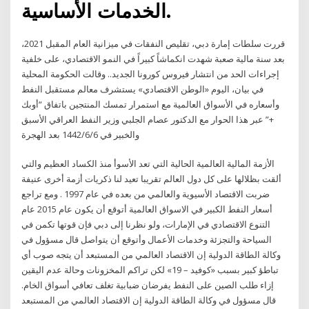
الخدمات الأساسية.
قررت سلطات إمارة دبي، تقليص النفقات في ميزانية العام المقبل 2021،
بعد سنة مالية صعبة شهدت انكماشاً كبيراً في النمو الاقتصادي، على خلفية
إجراءات الحد من انتشار فيروس كورونا الجديد.. وقالت الحكومة المحلية
في بيان، اليوم «الوطن الاقتصادي» يستشرف معالم مستقبل النفط
وأسعاره في الأسواق العالمية مع استمرار تمسك المنتجين باتفاق “أوبك
+” عبر هذا الحوار مع الدكتور عصام الجلبي وزير النفط العراقي الأسبق
والخبير في 6‏‏/6‏‏/1442 بعد الهجرة
الأزمة المالية العالمية الحالية التي تعد الأسوأ منذ الكساد العظيم والتي
ألقت بظلالها على كل دول العالم تقريبا تعيد لنا ذكريات أزمة أخرى عنيفة
ضربت الاقتصاد الأسيوية والعالمي من بعده في عام 1997 . ومع تراجع
أسعار النفط الكبير في الاسواق العالمية أتوقع أن يكون عام 2015 عام
التنوع الاقتصادي في الإمارات، ولو نظرنا إلى دبي فإن قوتها تكمن في
السياحة والتجزئة وخدمات الأعمال وأتوقع أن يتواصل قال مسؤول في
وكالة الطاقة الدولية إن الاقتصاد العالمي من المستبعد أن يتجه صوب أي
تباطؤ كبير بسبب «كوفيد – 19» لكن تراكم المخزونات وحالة عدم اليقين
إزاء طلب الصين على النفط يفرضان ضبابية تغلف تعافي أسواق الخام.
قال مسؤول في وكالة الطاقة الدولية إن الاقتصاد العالمي من المستبعد