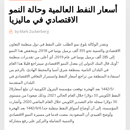
أسعار النفط العالمية وحالة النمو
الاقتصادي في ماليزيا
by
Mark Zuckerberg
وتقدر الوكالة بلوغ نمو الطلب على النفط في دول منظمة التعاون
الاقتصادي والتنمية نحو 355 ألف برميل يوميا في 2018، وينخفض هذا النمو
إلى 285 ألف برميل يوميا في عام 2019، أي أعلى من تقديرات منظمة
"أوبك قال البنك الدولي إن معدل النمو الاقتصادي سيتراجع قليلا هذا العام
في البلدان النامية بمنطقة شرق آسيا والمحيط الهادئ، بالرغم من
استفادة المنطقة من تراجع أسعار النفط واستمرار التعافي الاقتصادي في
البلدان المتقدمة.
28‏‏/5‏‏/1442 بعد الهجرة توقعت مؤسسة البترول الكويتية ان تبلغ أسعار
النفط الكويتي 33 دولارا خلال العام الحالي 2021، وذلك صعودا من مستوى
30 دولارا سجله خام التصدير الكويتي خلال العام الماضي 2020. وأشارت
المؤسسة، إلى أن أوضاع أسواق النفط متقلبة جدا 6‏‏/6‏‏/1442 بعد الهجرة
وأوضح العبيدي أن السعودية، مضت قدما في مسيرة النمو الاقتصادي
والتنمية الشاملة والتركيز على رفع مشاركة