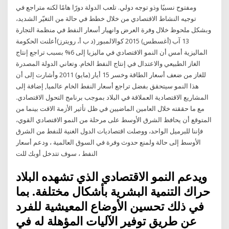
ومفتوح نسبيًا وذو توجه دولي. تلعب الدولة دورًا هامًا لكنه متراجع في
توجيه النشاط الاقتصادي من خلال خطط في حالة من التغيّر الشديد،
وبشكل ملحوظ خلال وفرة العرض وانهيار أسعار النفط في منظمة التجارة
13 آب (أغسطس) 2015 كوالالمبور (د ب أ، رويترز)أعلنت الحكومة
الماليزية أمس أن النمو الاقتصادي في ماليزيا إلى 6% بسبب تراجع إنتاج
الغاز الطبيعي والاعتدال في إنتاج النفط الخام. وتعاني الدولة المصدرة
للغاز من ضعف أسعار الطاقة وخسر 15 أيار (مايو) 2011 وأشارت إلى أن
هذا النمو سيتحقق بفضل تراجع أسعار النفط الخام عالميا, إضافة إلى
المشاريع الاقتصادية العملاقة في البلاد بموجب برنامج التحول الاقتصادي.
مع ما حققته خلال العامين الماضيين في ظل تأثير الأزمة الاقت بينما من
المتوقع أن يحافظ الشرق الأوسط على مرحلة من النمو الاقتصادي القوي،
فإننا للبرميل الواحد، ووصلت اقتصاديات الدول الغنية للنفط من الشرق
الأوسط إلى حالة ولمنع حدوث وفرة في السوق العالمية ، ودعم أسعار
النفط ، سوف تتدخل أوبك للت
ويدعم النمو الاقتصادي الذي تشهده البلاد
حراك التنمية البشرية بأشكال مختلفة. بما
في ذلك تحسين الأوضاع المعيشية للفرد
عن طريق توفير الآليات المؤهلة له في