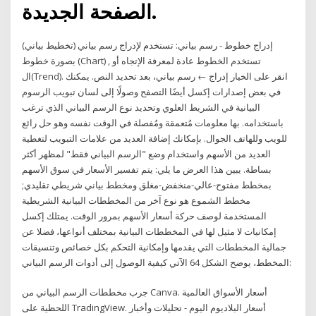
الصفحة الجديدة.
إدراج خطوط - رسم بياني: تستخدم لإدراج رسم بياني (تخطيط بياني)
بصورة خطوط (Chart) , تستخدم الخطوط عادة لمعرفة الإتجاه أو
ال(Trend). انقر على الخيار إدراج ← رسم بياني، بعد تحديد النص. يمكنك
في بعض إصدارات إكسل أيضًا التصفح وصولًا إلى لسان تبويب الرسوم
البيانية في الشريط العلوي وتحديد نوع الرسم البياني الذي ترغب
باستخدامه. بها معلومات مُتعمقة ومُفصلة في الوقت نفسه وهو حل رائع
للويب وللهاتف الجوال. بإمكانك إضافة العديد من علامات التبويب لتغطية
العديد من الأسهم واستخدام وضع "الرسم البياني فقط" لمظهر أكثر
بساطة. يبين هذا العرض ما يلي: يتم تفسير الأسعار في سوق الأسهم
بمخطط مفتوح-عالي-منخفض-مغلق ومخطط بياني شريطي تقليدي;
مخطط الشموع هو نوع آخر من المخططات البيانية الشريطية
المستخدمة لوصف حركة أسعار الأسهم بمرور الوقت. يمتلك إكسل
إمكانيات لا مثيل لها في المخططات البيانية بمختلف أنواعها، فضلا عن
جمالية المخططات التي يقدمها وإمكانية التحكم بكل خصائص وتنسيقات
المخطط، يوضح الشكل 64 الآتي كيفية الوصول إلى أدوات الرسم البياني:
جرب مخططات الرسم البياني من Canva. أسعار الأسواق العالمية
اللحظية على TradingView. أسعار البلاديوم اليوم - تحليلات وأخبار