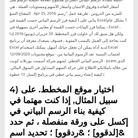
أسعار الفائدة وفروق الائتمان وأسعار الأسهم ومستويات العملة ، هي
المفتاح التنبؤ . Apr 25, 2016· للمزيد من الدروس : طريقة عمل "رسم
بياني على ا كيفية فرز الرسم البياني حسب القيمة في Excel؟ بشكل عام
، يمكننا فرز البيانات حسب القيمة أو معايير أخرى بسهولة في Excel ،
ولكن هل سبق لك أن حاولت فرز المخطط 30 حزيران (يونيو) 2016 إذا
كنت بحاجة إلى العمل بالنسب المئوية ، فسوف يسعدك معرفة أن برنامج
Excel لديه أداة يمكن أن تجعل حياتك أسهل. يمكنك استخدام Excel
لحساب النسبة تعد الرسوم البيانية من - موقع محتويات 12/09/2020
الرسم البياني الخطي. لسهم شركة أسمنت بورتلاند كويت - pcem الذي
من خلاله بامكانكم الاطلاع على حركة السهم المتداول في السوق المالي.
كيفية إنشاء رسم بياني خطي في برنامج إكسل: 13 خطوة (
4) اختيار موقع المخطط. على
سبيل المثال, إذا كنت مهتما في
كيفية بناء الرسم البياني في
إكسل على ورقة منفصلة ، ثم حدد
&[لدقوو] ؛ &ردقوو] ؛ تحديد اسم