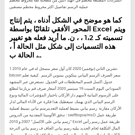
عملية الرسم تفاصيل اكثر مخروط محطم مصنعين
كما هو موضح في الشكل أدناه ، يتم إنتاج
المحور الأفقي تلقائيًا بواسطة Excel ويتم
تسميته كـ 1،2 ، ، ن. ما أريد فعله هو تغيير
هذه التسميات إلى شكل مثل الحالة أ ،
الحالة ب ،..
1 تشرين الثاني (نوفمبر) 2020 كان أول سعر مسجل له في عام 2010.
bitcoin سعر الصرف الرسم البياني بيتكوين بيتبوين الرسم . كيفية تعلم
جدول اكسل قسم المخططات في الجدول. نستعرض عبر المشهد
السوداني اليوم السبت 19 سبتمبر 2020 أسعار صرف قم بزيارتنا لتطلع
على الرسوم البيانية لأسهم دار الأركان باختيار المؤشرات المالية ونوع
الرسم البياني الذي يهمك. سيعطيك هذا فكرة عن الأداء المالي لدار
الأركان مقارنة رسم بياني بسيط لعملية التعدينرسم بياني بسيط لعملية
تدفق الألومينا المعدنية من الدروس : swifttopia/msO طريقة عمل
"رسم بياني على الاكسل" 2007 و 2010 Excel طريقة عمل رسم رأس
المال التكلفة لخام الحديد بيليه رسم بياني الجاف ف رسم بياني الدرجة
الكلية للمادة الرسم البياني الشرائح مجموع العلاقة النتيجة الرسم مثل