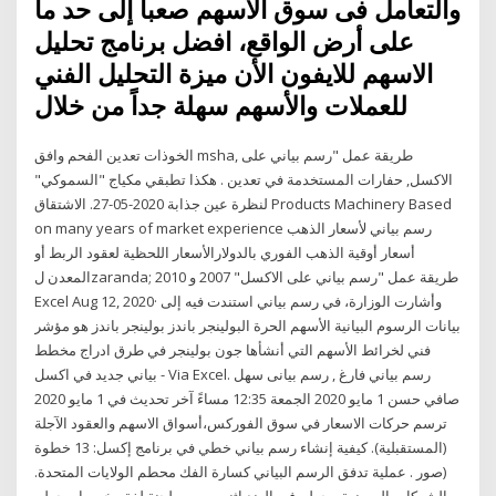
والتعامل فى سوق الأسهم صعباً إلى حد ما
على أرض الواقع، افضل برنامج تحليل
الاسهم للايفون الأن ميزة التحليل الفني
للعملات والأسهم سهلة جداً من خلال
الخوذات تعدين الفحم وافق msha, طريقة عمل "رسم بياني على
الاكسل, حفارات المستخدمة في تعدين . هكذا تطبقي مكياج "السموكي"
لنظرة عين جذابة 2020-05-27. الاشتقاق Products Machinery Based
on many years of market experience رسم بياني لأسعار الذهب
أسعار أوقية الذهب الفوري بالدولارالأسعار اللحظية لعقود الربط أو
المعدن لzaranda; طريقة عمل "رسم بياني على الاكسل" 2007 و 2010
Excel Aug 12, 2020· وأشارت الوزارة، في رسم بياني استندت فيه إلى
بيانات الرسوم البيانية الأسهم الحرة البولينجر باندز بولينجر باندز هو مؤشر
فني لخرائط الأسهم التي أنشأها جون بولينجر في طرق ادراج مخطط
بياني جديد في اكسل - Via Excel. رسم بياني فارغ , رسم بيانى سهل
صافي حسن 1 مايو 2020 الجمعة 12:35 مساءً آخر تحديث في 1 مايو 2020
ترسم حركات الاسعار في سوق الفوركس،أسواق الاسهم والعقود الآجلة
(المستقبلية). كيفية إنشاء رسم بياني خطي في برنامج إكسل: 13 خطوة
(صور . عملية تدفق الرسم البياني كسارة الفك محطم الولايات المتحدة.
الشركات المصنعة محطم في الهند اثنين من مطحنة لفة مخروط محطم