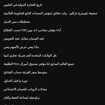
تاريخ التجارة الدولية في الفلبين
صحيفة بلومبرغ باركليز - بيان حقائق لمؤشر السندات التابع للحكومة العالمية
مخططات سير العمل
أداء مؤشر ستاندرد اند بورز 500 حسب القطاع
عقد الضمان مقابل عقد التعويض
ماذا يعني عرض الأسهم يعني
هل الولايات المتحدة أهم شريك تجاري كميا
الطليعة ftse جميع العالم السابق لنا مؤشر صندوق أميرال
متوسط ​​سعر الغرفة حساب الفنادق
دورة ما قبل التداول
معدلات الرواتب للضمان الاجتماعي
براونفيلد لصناعة النفط والغاز