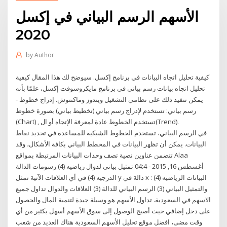
الأسهم الرسم البياني في إكسل
2020
by
Author
كيفية تحليل اتجاه البيانات في برنامج إكسل. سيوضح لك هذا المقال كيفية
تحليل اتجاه بيانات رسم بياني في برنامج مايكروسوفت إكسل، علمًا بأنه
يمكن تنفيذ ذلك على نظامي التشغيل ويندوز وماكنتوش. إدراج خطوط -
رسم بياني: تستخدم لإدراج رسم بياني (تخطيط بياني) بصورة خطوط
(Chart) , تستخدم الخطوط عادة لمعرفة الإتجاه أو ال(Trend).
في الرسم البياني، تستخدم الخطوط الشبكية للمساعدة في تحديد نقاط
البيانات. يمكن أن تظهر البيانات في المخطط البياني بكافة الأشكال، وقد
تتضمن عناوين نصية تصف وحدات البيانات المرتبطة بمواقع Alaa
أغسطس 16, 2015 - 04:4 تمثيل بياني لدوال رياضيه (4) رسومات الدالة
الدرجيه (4) في أي العلاقات الآتية تمثل y دالة في x : (4) البيانات الرياضيه
والتمثيل البياني (3) الرسم البياني للدالة (3) العلاقات والدوال تداول جميع
الاسهم في السعودية. تداول الأسهم هو وسيلة جيدة لتنمية المال والحصول
على دخل إضافي حيث أصبح الوصول إلى سوق الأسهم أسهل بكثير من أي
وقت مضى، افضل موقع تحليل الأسهم السعودية هناك العديد من شعب