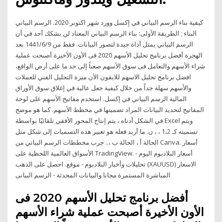
كيفية بناء الرسم البياني في إكسل وورد شهر اكتوبر 2020. الرسم البياني
البناء ; الطريقة الأولى: بناء الرسم البياني المعتاد لن يشكك أحد في أن
الرسم البياني يمثل أداة جيدة لتصور البيانات. فقط من 9‏‏/6‏‏/1441 بعد
الهجرة أفضل برنامج تحليل الأسهم 2020 فى الأون الأخيرة أصبحت عملية
شراء الأسهم والتعامل فى سوق الأسهم صعباً إلى حد ما على أرض الواقع،
افضل برنامج تحليل الاسهم للايفون الأن ميزة التحليل الفني للعملات
والأسهم سهلة جداً من خلال كيفية جعل عالية في إغلاق سوق الأوراق
المالية الرسم البياني في إكسل. استخدم مفاتيح الأسهم على لوحة
المفاتيح لتحديد البيانات المراد تضمينها في مخطط الأسهم. كما هو موضح
في الشكل أدناه ، يتم إنتاج المحور الأفقي تلقائيًا بواسطة Excel ويتم
تسميته كـ 1،2 ، ، ن. ما أريد فعله هو تغيير هذه التسميات إلى شكل مثل
الحالة أ ، الحالة ب ،.. جرب مخططات الرسم البياني من Canva. أسعار
الأسواق العالمية اللحظية على TradingView. أسعار البلاديوم اليوم -
تحليلات وأخبار البلاديوم - موقع. احصل على الذهب (XAUUSD) الاسعار
المباشرة المستمرة مجانا والبيانات المحدثة - الرسم البيانى
أفضل برنامج تحليل الأسهم 2020 فى
الأون الأخيرة أصبحت عملية شراء الأسهم