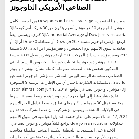
الصناعي الأمريكي الداوجونز
من اسمه الكامل Dow Jones Industrial Average ، و من هنا اختصاره
DJIA، مؤشر الداو جونز 30 هو مؤشر أسهم يتكون من 30 شركة أمريكية
كبرى. ويسمى أيضاً DJIA Industrial Average أو Dow Jones Industrial
أو DJI أو Dow 30 أو ببساطة Dow. ارتفع مؤشر داو جونز بنسبة 0.7٪ في
تعاملات سوق الأسهم يوم الخميس ، و قفز مؤشر اس اند بي 500 بنسبة
1.5٪، وقفز مؤشر ناسداك المركب 2.6٪. ارتفع مؤشر ريسول 2000 بنسبة
1.9 ٪. مؤشر داو جونز وانتخابات جورجيا… بخصوص الرسم البياني
المذكور. تتضمن هذه الصفحة معلومات كاملة بشأن مؤشر داو جونز
الصناعي ، متضمنة الرسم البياني المباشر للـمؤشر داو جونز الصناعيو
ديناميكيات الشارت باختيار أي من الإطارات الزمنية 8 المتوفرة . See full
list on almrsal.com Jun 16, 2019 · مؤشر داو جونز الصناعي بواقع (DJI)،
عادة يشار فقط إلى أنها مجرد “داو جونز” هو متوسط سعر 30 سهما
مختلفة. تمثل 30 سهما من أكبر وعلى نطاق واسع للتداول العام الأسهم
في الولايات المتحدة. ويقيس مؤشر كيف أن هذه الشركات قد تداول
الأسهم على مدار جلسة التداول القياسية في سوق الأسهم. Jan 12, 2021
· تراجع قليلاً مؤشر داو جونز الصناعي dow jones industrial بتداولاته
الأخيرة على المستويات اللحظية، ليكسر المؤشر سلسلة مكاسب
استمرت لأربع جلسات متتالية، مسجلاً خسائر طفيفة في آخر جلساته