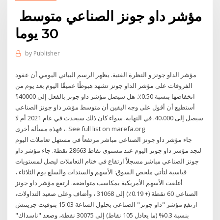
30 يوما
by
Publisher
مؤشر الداو جونز و النظرة الفنية. يظهر الرسم البياني اليومي أن عقود
الفروقات على مؤشر الداو جونز تشهد هبوطًا عميقًا اليوم بعد يوم من
انخفاضها بنسبة 0.50٪. هل سيصل مؤشر داو جونز بالفعل إلى 40000؟
أستطيع أن أقول على وجه اليقين أن متوسط مؤشر داو جونز الصناعي
سيصل إلى 40.000. في النهاية. سواء كان ذلك سيحدث في عام 2021 أم لا
، فهذه مسألة أخرى. See full list on marefa.org
جاء مؤشر داو جونز الصناعي مباشر مرتفعاً في مستهل تعاملات اليوم
لنجد مؤشر داو جونز اليوم عند مستوى نقاط 28663 نقطة. جاء مؤشر داو
جونز الصناعي مباشر مسجلاً ارتفاع في ختام التعاملات ليصل لمستويات
قياسية لتأتي ملخص السوق: الأسهم والسندات والسلع يوم الثلاثاء ،
أغلقت الأسهم الأمريكية بمكاسب متواضعة. ارتفع مؤشر داو جونز
الصناعي 60 نقطة (+ 0.19٪) إلى 31068 ، وأضاف وعلى صعيد التداولات،
ارتفع مؤشر "داو جونز" الصناعي بحلول الساعة 15:03 بتوقيت جرينتش
بنسبة 0.3% (ما يعادل 105 نقاط) إلى 30075 نقطة، وصعد "ناسداك"