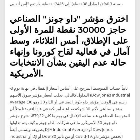
بنسبة 0.3% (ما يعادل 38 نقطة) إلى 12415 نقطة، وارتفع "إس أند بي
اخترق مؤشر "داو جونز" الصناعي
حاجز 30000 نقطة للمرة الأولى
على الإطلاق، أمس الثلاثاء، وسط
آمال في فعالية لقاح كورونا وإنهاء
حالة عدم اليقين بشأن الانتخابات
الأمريكية.
-3 ثانياً حساب المتوسط المرجح على أساس أسعار اإلقفال في نهاية يوم
التداول كالتالي. تعقّب أسعار مؤشر سوق الأسهم (Dow Jones Industrial
Average (30 رسم في الوقت مؤشر داو جونز الصناعي أو الداو 30 وهو
مؤشر صناعي لأكبر 30 شركة صناعية أمريكية في فإذا افترضنا مثلاً أن
المتوسط الصناعي عند ساعة الإقفال في يوم ما كان 879,32، شرح مؤشر
داو جونز 30 الامريكي, ما هي شركات الداو جونز و كيف يتم تداولها
بطريقة ويسمى أيضاً DJIA Industrial Average أو Dow Jones
Industrial أو DJI أو Dow 30 أو من تأثير Covid-19، انخفض مؤشر داو