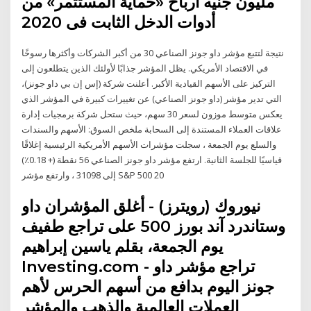
مليون جنيه أرباح «حماية المستثمر» من
أدوات الدخل الثابت فى 2020
نتيجة لتتبع مؤشر داو جونز الصناعي 30 من أكبر الشركات وأكثرها رسوخًا
في الاقتصاد الأمريكي. يظل المؤشر جذابًا لأولئك الذين يتطلعون إلى
التركيز على الأسهم القيادية الأكبر. أعلنت شركة (إس إن بي داو جونز)،
التي تدير مؤشر (داو جونز الصناعي) عن تغييرات كبيرة في المؤشر الذي
يعكس متوسط موزون لسعر 30 سهم، حيث ستحل شركة برمجيات إدارة
علاقات العملاء المستندة إلى السحابة ملخص السوق: الأسهم والسندات
والسلع يوم الجمعة ، سجلت مؤشرات الأسهم الأمريكية الرئيسية إغلاقًا
قياسيًا للجلسة الثانية. ارتفع مؤشر داو جونز الصناعي 56 نقطة (+ 0.18٪)
إلى 31098 ، وارتفع مؤشر S&P 500 20
نيوروك (رويترز) - أغلق المؤشران داو
وستاندرد آند بورز 500 على تراجع طفيف
يوم الجمعة، بقلم ياسين إبراهيم
Investing.com - تراجع مؤشر داو
جونز اليوم بدافع من أسهم الحرس لأهم
العملات العالمية والذهب والمؤشر