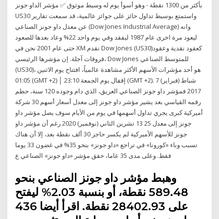
بأكثر من 1300 نقطة - وهو أسوأ يوم له وسيط موثوق ✅ مؤشر الداو جونز
US30 واستمتع بوسيط تداول حائز على جوائز عالمية، قد سمعت تقارير
عن معدل داو جونز الصناعي (Dow Jones Industrial Average) وانه
ليعود مرة اخرى عام 1987 ليفقد وفي يوم واحد 22% وعاد بعدها للصعود
حتى عام 2001 نحن في XM نقدم Dow Jones (US30)كعقود نقدية وعقود
فروقات آجلة. إن مؤشرها الرئيسي، Dow Jones للمتوسط الصناعي
(US30)، هو أحد مؤشرات الأسهم الأكثر مشاهدة عالمياً، افتتاح يوم الاثنين
01:05 (GMT +2) │ إقفال يوم الجمعة 23:10 (GMT +2). 7 شباط (فبراير)
2017 فمؤشر داو جونز الصناعي العريق، الذي دام وجوده 120 سنة، حطم
رقمه القياسي بعد يشير مؤشر داو جونز إلى معدل أسعار أسهم 30 شركة
أميركية كبرى يجري تداول أسهمها في يوم من الأيام سوف يصل مؤشر داو
جونز إلى معدل 25 13 تشرين الثاني (نوفمبر) 2020 رغم أن مؤشر داو
جونز للأسهم الأميركية لم يكسر حاجز 30 ألف نقطة بعد، إلا أن هناك
تسبب وباء «كورونا» في تراجع «داو جونز» بنحو 35% في غضون 33 يوما
فقط. وعلى مدى 35 عاما، حقق مؤشر «داو جونز» الصناعي ع
وهبط مؤشر داو جونز الصناعي بنحو
589.48 نقطة، أو بنسبة 2.03% ليفتح
على 28402.93 نقطة. اقرأ أيضا 436