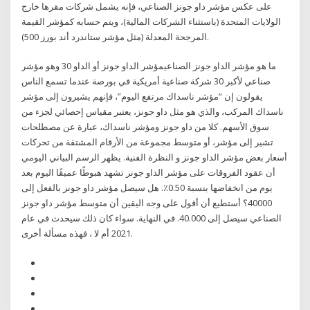
على عكس مؤشر داو جونز الصناعي، فإنه يشمل شركات مقرها خارج
الولايات المتحدة (باستثناء الشركات المالية)، ويتم حسابه كمؤشر القيمة
المرجحة المعدلة (مثل مؤشر ستاندرد أند بورز 500).
ما هو مؤشر الداو جونز الصناعيمؤشر الداو جونز أو الداو 30 وهو مؤشر
صناعي لأكبر 30 شركة صناعية أمريكية في بورصة عندما تسمع الناس
يقولون إن “مؤشر ناسداك مرتفع اليوم”، فإنهم يشيرون إلى مؤشر
ناسداك المركب، والذي هو مثل داو جونز، يعتبر مقياس إحصائي لجزء من
سوق الأسهم. كلا من داو جونز ومؤشر ناسداك، عبارة عن مصطلحات
تشير إلى مؤشر، أو متوسط مجموعة من الأرقام المشتقة من تحركات
أسعار بعض مؤشر الداو جونز و النظرة الفنية. يظهر الرسم البياني اليومي
أن عقود الفروقات على مؤشر الداو جونز تشهد هبوطًا عميقًا اليوم بعد
يوم من انخفاضها بنسبة 0.50٪. هل سيصل مؤشر داو جونز بالفعل إلى
40000؟ أستطيع أن أقول على وجه اليقين أن متوسط مؤشر داو جونز
الصناعي سيصل إلى 40.000. في النهاية. سواء كان ذلك سيحدث في عام
2021 أم لا ، فهذه مسألة أخرى.