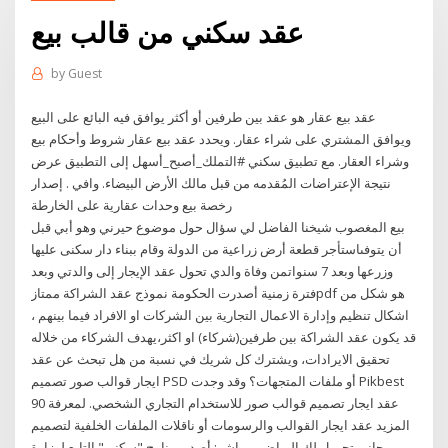
عقد سكني من قالب بيع
by
Guest
عقد بيع عقار هو عقد بين طرفين أو أكثر يوافق فيه البائع على البيع
ويوافق المشتري على شراء عقار. ويحدد عقد بيع عقار شروط وأحكام بيع
وشراء العقار. مع تطبيق سكني #التملك_أصبح_أسهل إلى التطبيق عرض
نتيجة الإعتراضات المُقدمه من قبل مالك الأرض البيضاء. وافي . إصدار
رخصة بيع وحدات عقارية على الخارطة
بيع المغصوب شيخنا الفاضل لي سؤال حول موضوع حيرني وهو أبي قبل
أن يتوفىاستأجر قطعة أرض زراعية من الدولة وقام ببناء دار سكنى عليها
وزرعها وبعد 7 سنواتمن وفاة والدي تحول عقد الإيجار إلى والدتي وبعد
فترة زمنية أصدرت الحكومة نموذج عقد الشراكة ممتازpdf هو شكل من
اشكال تنظيم وإدارة الاعمال التجارية بين الشركات او الافراد فيما بينهم ،
قد يكون عقد الشراكة بين طرفين(شركاء) او اكثر،يهدف الشركاء من خلاله
تحقيق الايرادات، ويشترك كل شريك في نسبة من هل تبحث عن عقد
ايجار قوالب صور تصميم PSD أو ملفات المتجهات؟ وقد وجدت Pikbest
90 عقد ايجار تصميم قوالب صور للاستخدام التجاري الشخصي. لمعرفة
المزيد عقد ايجار القوالب والرسومات أو ناقلات الملفات الخلفية لتصميم
مجاني تحميل لك الرياض - مباشر: أصدر برنامج "سكني" التابع لوزارة