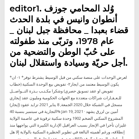
editor1. وُلد المحامي جوزف
أنطوان وانيس في بلدة الحدث
قضاء بعبدا _ محافظة جبل لبنان _
عام 1978، وتربّى منذ طفولته
على حُبّ الوطن والتضحية من
أجل حريّة وسيادة واستقلال لبنان.
*لعرض الوحدات على منصة سكني من قبل الوسيط يشترط توفر* ١- ان
يكون الوسيط معتمد من ايجار٢- تفويض بيع الوحدة السكنية (خطاب
تفويض او عقد تسويق حصري) وشكرا مكـتـب بـذرة التــواصــل
للـعـقـارات شراكات متعددة مع الجهات الحكومية ومليون عقد إيجاري
مسجل في الشبكة خلال 2020 الجمعة, 8 يناير 2021 تزايد عقود (إيجار)
التجارية في سبتمبر بنسبة 40% Jan 19, 2021 · أمين بن لزرق يشهد
المشروع السكني الضخم 1902 وحدة سكنية ترقوية في عاصمة الولاية
غليزان تأخرا في الإنجاز بسبب العراقيل الإدارية الكبيرة التي يواجهها منذ
إنطلاقه، ورغم أهميته البالغة في تطوير الحظيرة السكنية بالولاية إلا هل
تبحث عن عقد ايجار قوالب صور تصميم PSD أو ملفات المتجهات؟ وقد