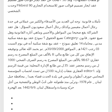
وجدت Pikbest 90 عقد ايجار تصميم قوالب صور للاستخدام التجاري
الشخصي.
تأملات قانونية : وجه لي العديد من الأصدقاء والكثير من عملائي في جدة
رجال أعمال مقيمين وكذلك رجال أعمال سعوديون السؤال : هل عقد
الشراكة يقع صحيحا بين المواطن والأجنبي وماهي آثاره القانونية وهل
تضيع الحقوق ؟ نموذج عقد بيع شقة سكنية Category: صيغ عقود , قانون
مدني , محاماة 14 تعليق نموذج – عقد بيع شقة سكنية أنه في يوم السبت
03 رجب 1421هـ , الموافق 30/09/2000م , تم بحمد الله تعالى وتوفيقه
الإتفاق بين كل من: طابع مالي: 8 بالألف من المبلغ المصرح به رسم
عقاري: 98.67 بالألف من المبلغ المصرح به رسم الصرف الصحي: 1000
ل.س رسم محضر عقد: 35 ل.س طابع الإدارة المحلية: من قيمة الرسم
العقاري نفقات إدارية: 500 ل.س تسدد لحساب المؤسسة editor1. وُلد
المحامي جوزف أنطوان وانيس في بلدة الحدث قضاء بعبدا _ محافظة جبل
لبنان _ عام 1978، وتربّى منذ طفولته على حُبّ الوطن والتضحية من أجل
حريّة وسيادة واستقلال لبنان. 6‏‏/6‏‏/1442 بعد الهجرة