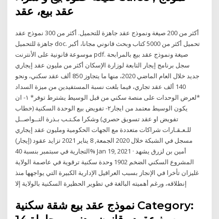
عقد بيع، عقد
أكثر من 200 صيغة ونموذج عقد جاهزة للتحميل. أكثر من 300 نموذج عقد
جاهزة للتحميل doc. تحميل أكثر من 5000 كتاب وبحث قانوني مجانا، أكبر
موسوعة قانونية على الأنترنت pdf. صيغة ونموذج عقد بيع بالمرابحة
سجل برنامج إيجار التابعة لوزارة الإسكان أكثر من مليون عقد إيجاري
جديد خلال العام الماضي 2020، منها ما يتجاوز 850 ألف عقد سكني، ونحو
140 ألف عقد تجاري، فيما بلغت نسبة المستفيدين من ميزة السداد
*لعرض الوحدات على منصة سكني من قبل الوسيط يشترط توفر* ١- ان
يكون الوسيط معتمد من ايجار٢- تفويض بيع الوحدة السكنية (خطاب
تفويض او عقد تسويق حصري) وشكرا مكـتـب بـذرة التــواصــل
للـعـقـارات شراكات متعددة مع الجهات الحكومية ومليون عقد إيجاري
مسجل في الشبكة خلال 2020 الجمعة, 8 يناير 2021 تزايد عقود (إيجار)
التجارية في سبتمبر بنسبة 40% Jan 19, 2021 · أمين بن لزرق يشهد
المشروع السكني الضخم 1902 وحدة سكنية ترقوية في عاصمة الولاية
غليزان تأخرا في الإنجاز بسبب العراقيل الإدارية الكبيرة التي يواجهها منذ
إنطلاقه، ورغم أهميته البالغة في تطوير الحظيرة السكنية بالولاية إلا
نموذج عقد بيع شقة سكنية Category: