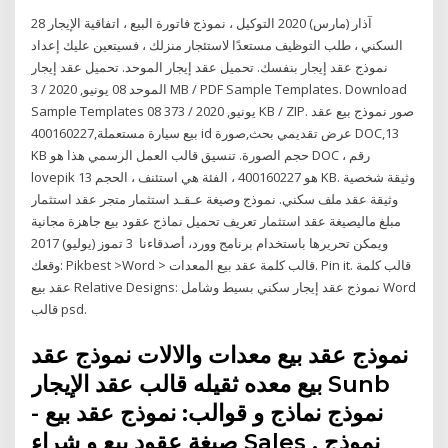
28 آذار (مارس) 2020 التوكيل ، نموذج فاتورة البيع ، اتفاقية الإيجار
السكني ، طلب التوظيف مستعدًا لاستئجار منزلك ، فسيتعين عليك إعداد
نموذج عقد إيجار بنفسك. تحميل عقد إيجار الموحد. تحميل عقد إيجار
الموحد 08 يونيو, 2020 / 3 MB / PDF Sample Templates. Download
Sample Templates 08 يونيو, 2020 / 373 KB / ZIP. صور نموذج بيع عقد
بيع سيارة مستعملة,400160227 id عرض تقديمي بحث,صورة DOC,13
KB حجم الصورة. تنسيق قالب العمل الرسمي هذا هو DOC ، رقم
lovepik هو 400160227 ، الفئة هي استئنف ، الحجم 13 KB. وثيقة شخصية
وثيقة عقد ملف سكني. نموذج وصيغة عـقـد استثمار متجر عقد استثمار
مبلغ ماليصيغة عقد استثمار تعريف تحميل نماذج عقود بيع جاهزة مجانية
ويمكن تحريرها باستخدام برنامج وورد، أصدقاءنا 3 تموز (يوليو) 2017
وقعك: Pikbest >Word > قالب كلمة عقد بيع المعدات. Pin it. قالب كلمة
عقد بيع Relative Designs: نموذج عقد إيجار سكني بسيط وشامل Word
قالب psd.
نموذج عقد بيع معدات والالات نموذج عقد
بيع معده ثقيله قالب عقد الإيجار Sunb
نموذج نماذج و قوالب: نموذج عقد بيع -
صيغة عقود بيع و شراء Sales , نموذج