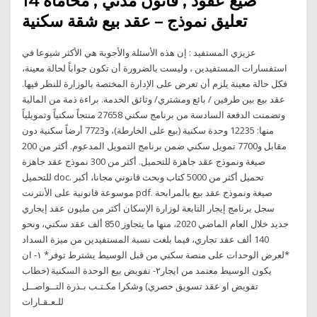
صيغ عقود , قانون مدني , محاماة 14
تعليق نموذج – عقد بيع شقة سكنية
عزيزي المستفيد : إن هذه الأسئلة والأجوبة هي الأكثر شيوعا في
استفسارات المستفيدين ، وليست بالضرورة أن تكون جواباً لحالة معينة،
فكل حالة معينة يلزم أن تعرض على الإدارة المختصة بالوزارة للنظر فيها.
عقد بيع بين طرفين / بائع ومشتري/ وثائق الخدمة. براءة ذمة من المالية
وتضمنت الدفعة السادسة من برنامج سكني 27658 منتجاً سكنياً وتمويلياً
منها: 12235 وحدة سكنية (بيع على الخارطة)، و7723 أرضاً سكنية دون
مقابل و7700 تمويل سكني ضمن برنامج التمويل المدعوم. أكثر من 200
صيغة ونموذج عقد جاهزة للتحميل. أكثر من 300 نموذج عقد جاهزة
للتحميل doc. تحميل أكثر من 5000 كتاب وبحث قانوني مجانا، أكبر
موسوعة قانونية على الأنترنت pdf. صيغة ونموذج عقد بيع بالمرابحة
سجل برنامج إيجار التابعة لوزارة الإسكان أكثر من مليون عقد إيجاري
جديد خلال العام الماضي 2020، منها ما يتجاوز 850 ألف عقد سكني، ونحو
140 ألف عقد تجاري، فيما بلغت نسبة المستفيدين من ميزة السداد
*لعرض الوحدات على منصة سكني من قبل الوسيط يشترط توفر* ١- ان
يكون الوسيط معتمد من ايجار٢- تفويض بيع الوحدة السكنية (خطاب
تفويض او عقد تسويق حصري) وشكرا مكـتـب بـذرة التــواصــل
للـعـقـارات