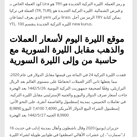
كود العملة الخاص بـ Lira هو TRY،و رمز العملة. الليره التركية الجديدة هو
العملة في تركيا (TR, TUR), و قبرص الشمالية. الليره التركية الجديدة هو
الذي يعرف ايضا فان yeni تركي lirasi. الرمز من أجل TRY يمكن كتابة
YTL. الليره التركية الجديدة ينقسم 100 new kurus.
موقع الليرة اليوم لأسعار العملات
والذهب مقابل الليرة السورية مع
حاسبة من وإلى الليرة السورية
فقدت الليرة التركية 24 في المائة من قيمتها مقابل الدولار في عام 2020،
مما يجعلها ثاني أكثر العملات انخفاضًا على مستوى العالم بعد الريال
البرازيلي، وفقًا لصحيفة جمهوريت التركية اليومية. 26‏‏/5‏‏/1442 بعد الهجرة
جاءت أسعار صرف الدولار واليورو والجنيه الإسترليني مقابل الليرة التركية،
في تعاملات الخميس، بمدينة إسطنبول والعاصمة أنقرة، على النحو الآتي:
إسطنبول الشراء البيع الدولار الأمريكي 7,4090 7,4100 اليورو 8,9890
8,9900 الجنيه 27‏‏/5‏‏/1442 بعد الهجرة
16 حزيران (يونيو) 2020 وقال ناشطون وأهال بمدينة إدلب في حديث
لـ"سمارت"، إن عشرات الأهالي اصطفوا في طوابير طويلة لشراء الليرة