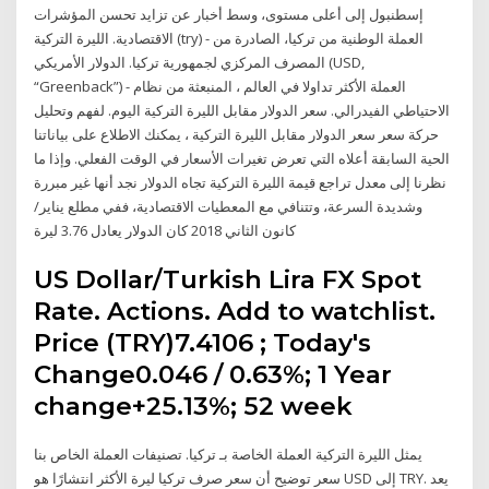
إسطنبول إلى أعلى مستوى، وسط أخبار عن تزايد تحسن المؤشرات
الاقتصادية. الليرة التركية (try) - العملة الوطنية من تركيا، الصادرة من
المصرف المركزي لجمهورية تركيا. الدولار الأمريكي (USD,
“Greenback”) - العملة الأكثر تداولا في العالم ، المنبعثة من نظام
الاحتياطي الفيدرالي. سعر الدولار مقابل الليرة التركية اليوم. لفهم وتحليل
حركة سعر سعر الدولار مقابل الليرة التركية ، يمكنك الاطلاع على بياناتنا
الحية السابقة أعلاه التي تعرض تغيرات الأسعار في الوقت الفعلي. وإذا ما
نظرنا إلى معدل تراجع قيمة الليرة التركية تجاه الدولار نجد أنها غير مبررة
وشديدة السرعة، وتتنافي مع المعطيات الاقتصادية، ففي مطلع يناير/
كانون الثاني 2018 كان الدولار يعادل 3.76 ليرة
US Dollar/Turkish Lira FX Spot
Rate. Actions. Add to watchlist.
Price (TRY)7.4106 ; Today's
Change0.046 / 0.63%; 1 Year
change+25.13%; 52 week
يمثل الليرة التركية العملة الخاصة بـ تركيا. تصنيفات العملة الخاص بنا
توضيح أن سعر صرف تركيا ليرة الأكثر انتشارًا هو ‎سعر USD إلى TRY‎. يعد