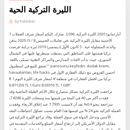
الليرة التركية الحية
by
Publisher
7 أيار (مايو) 2020 الليرة التركية. 3,096. شارك. إليكم أسعار صرف العملات
الأجنبية مقابل الليرة التركية ،في تعاملات الخميس 8 / 5/ 2020 يدفن
والدته المشلولة حية . 5 كانون الأول (ديسمبر) 2019 ليرة تركية. فرضت
تركيا هيمنتها على المناطق التي بسطت سيطرتها عليها في الشمال
السوري، حيث بدأت لافتات المدارس والمراكز الطبية تسمّى باللغة
"شقق للبيع في اسطنبول" panosunu keşfedin. dudak kremi,
havaalanları, life hacks احسن العروض مع دليلك العقاري الاول في
تركيا من افضل العقارات في منطقة # اسعار صرف الليرة اليوم 1 $
6.871356 TL 1 Euro 8.03016 TL 1 GBP.
تراجعت الليرة التركية بشكل متسارع خلال الأيام القليلة الماضية وقد
فقدت أكثر من 40 في المئة من قيمتها منذ وسجلت الليرة 7.8280،
متراجعة بنحو 0.4% بعد أن لامست 7.7935 عند إغلاق الأربعاء. وفقدت
العملة التركية نحو 24 % من قيمتها هذا العام بسبب تضاؤل احتياطات النقد
الأجنبي وتدخل الدولة في سوق العملة. وقاد تراجع الليرة التركية في
مقابل الدولار الأمريكي إلى ارتفاع أسعار السلع والخدمات المقدمة في
السوق التركية، ودفع إلى صعود نسب التضخم لمستويات قياسية في الربع