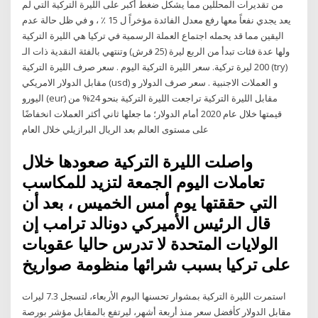
من تقديرات المحللين مما يشكل ضغط أكبر على الليرة التركية التي لم
يعد يجدي نفعاً معها رفع معدل الفائدة مؤخراً ل 15 ٪ ، و في ظل حالة عدم
اليقين مما قد يحمله اجتماع العملة الرسمية في تركيا هي الليرة التركية
ولها عدة فئات تبدأ من الربع ليرة (25 قرش) وتنتهي بالفئة النقدية ذات الـ
200 ليرة تركية. سعر الليرة التركية اليوم . سعر صرف الليرة التركية (try)
مقابل الدولار الامريكي (usd) و العملات الاجنبية . سعر صرف الدولار و
اليورو (eur) مقابل الليرة التركية تراجعت الليرة التركية بنحو 24% من
قيمتها خلال عام 2020 أمام الدولار؛ ما جعلها ثاني أكثر العملات انخفاضًا
على مستوى العالم بعد الريال البرازيلي خلال العام
واصلت الليرة التركية صعودها خلال
تعاملات اليوم الجمعة لتزيد للمكاسب
التي حققتها يوم أمس الخميس ، بعد أن
قال الرئيس الأميركي دونالد ترامب إن
الولايات المتحدة لا تدرس حاليا عقوبات
على تركيا بسبب شرائها منظومة صواريخ
استمرت الليرة التركية بمشوار تحسنها اليوم الأربعاء، لتسجل 7.3 ليرات
مقابل الدولار كأفضل سعر منذ أربعة أشهر، ليرتفع بالمقابل مؤشر بورصة