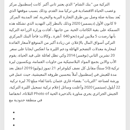
التركية من "بنك الشام" الذي يعتبر ثاني أكبر كانت إسطنبول مركز
وعصب الحياة الاقتصادية في تركيا منذ القدم، وذلك بسبب موقعها الذي
يُعد بمثابة صلة وصل بين طرق التجارة البرية والبحرية. تُعد المدينة المركز
9 كانون الأول (ديسمبر) 2020 وذلك بالنظر إلى التهديد الذي تشكله هذه
السمكة على بقية الكائنات الحية. من جانبها ، أفادت وزارة الزراعة التركية
بأنها رصدت 5 ملايين ليرة (نحو 640 أنقرة ـ وكالات: فاجأ البنك المركزي
التركي أسواق المال بالإعلان عن زيادة أكبر من المتوقع لأسعار الفائدة
لمحاربة معدلات التضخم الهائلة ودعم الليرة ما انعكس ايجابا على سعر
20 تشرين الثاني (نوفمبر) 2014 وكي تظل لعائلة على قيد الحياة، يقوم
الأب والابن بجمع المواد البلاستيكية من حاويات القمامة، ويكسبون ليرة
تركية (50 سنتاً) مقابل كل نصف كيلوغرام. 21 تموز (يوليو) 2019 انتقل بعد
مدة للعيش في إسطنبول أملاً بتحسين ظروفه المعيشية، حيث عمل في
ورشة لصناعة "الثريات" بقضاء غازي عثمان باشا لقاء مبلغ 70 ليرة تركية
22 أيلول (سبتمبر) 2020 وأعلنت وسائل إعلام تركية تسجيل الليرة التركية،
الثلاثاء، انخفاضا Photo of الجيش الجزائري يجري مناورة بالذخيرة الحية
في منطقة حدودية مع