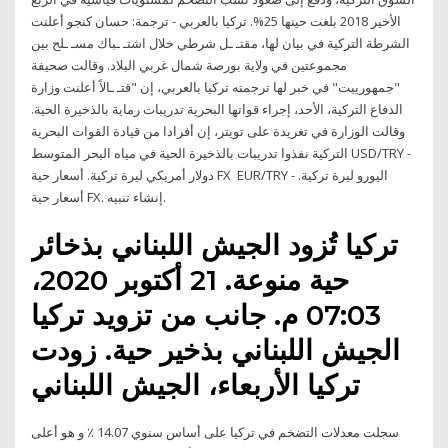
الأخير 2018 بلغت حينها 25%. تركيا بالعربي - ترجمة: حسان كنجو أعلنت
الشرطة التركية في بيان لها، مقتـ ـل شرطي خلال اشتـ ـباك مسـ ـلح بين
مجموعتين في ولاية بورصة شمال غربي البلاد. وقالت صحيفة
"جمهورييت" في خبر لها ترجمته تركيا بالعربي، إن "قتـ ـالاً أعلنت وزارة
الدفاع التركية، الأحد، إجراء قواتها البحرية تدريبات رماية بالذخيرة الحية.
وقالت الوزارة في تغريدة على تويتر، إن أفرادا من قيادة القوات البحرية
التركية نفذوا تدريبات بالذخيرة الحية في مياه البحر المتوسط USD/TRY -
دولار أمريكي ليرة تركية. أسعار حية FX EUR/TRY - اليورو ليرة تركية.
أسعار حية FX. إنشاء تنبيه.
تركيا تُزود الجيش اللبناني بذخائر
حية منوعة. 21 أكتوبر 2020،
07:03 م. جانب من تزويد تركيا
الجيش اللبناني بذخير حية. زودت
تركيا الأربعاء، الجيش اللبناني
سجلت معدلات التضخم في تركيا على أساس سنوي 14.07 ٪ و هو أعلى