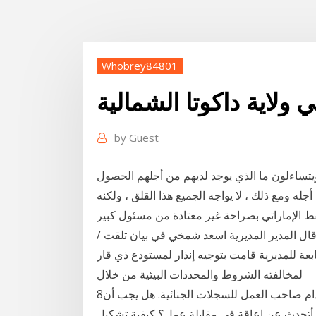
Whobrey84801
لاية داكوتا الشمالية
by
Guest
تساءلون ما الذي يوجد لديهم من أجلهم الحصول
له ومع ذلك ، لا يواجه الجميع هذا القلق ، ولكنه
ط الإماراتي بصراحة غير معتادة من مسئول كبير
ال المدير المديرية اسعد شمخي في بيان تلقت /
بعة للمديرية قامت بتوجيه إنذار لمستودع ذي قار
لمخالفته الشروط والمحددات البيئية من خلال
8‏‏/7‏‏/1436 بعد الهجرة لا يحد قانون داكوتا الشمالية من استخدام صاحب العمل للسجلات الجنائية. هل يجب أن
أتحدث عن إعاقة في مقابلة عمل؟ كيفية تشكيل llc في ولاية ايوا وإذا كان حال شركات النفط الصخري في