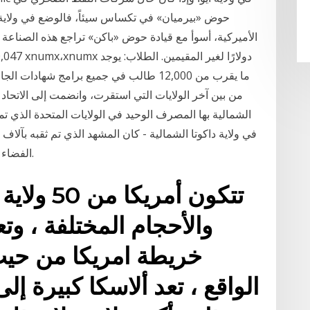
حوض «بيرميان» في تكساس سيئاً، فالوضع في ولاية د
الأميركية، أسوأ مع قيادة حوض «باكن» تراجع هذه الصناعة
الشمالية بها المصرف الوحيد في الولايات المتحدة الذي تمت
في ولاية داكوتا الشمالية - كان المشهد الذي تم ثقبه بآلا
الفضاء - ينتج براميل 200,000 من النفط يوميًا في 2007.
تتكون أمر
والأحجام المختلفة ، وت
خريطة امريكا من حي
الواقع ، تعد ألاسكا كبيرة إ