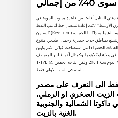
من إجمالي
اذفتي القنابل أقلعتا من قاعدة مينوت الجوية في
شرق الأوسط". تمّت إعادة تشغيل خط أنابيب النفط
كيستون (Keystone) بعد تسرب نحو 1,4 مليون لتر من النفط في شمال غرب داكوتا الشمالية داكوتا الجنوبية
، وتتمتع بمناطق جذب حضرية وجمال طبيعي متنوع
غابات الخضراء التي استضافت قبائل الأمريكيين
هجرة كان هذا في ولاية أوكلاهوما. وكمثال آخر فالبئر المعروف Robert Heuer
1-17B بدء انتاجه في ولاية داكوتا الشمالية بقدرة 2358 برميل / اليوم سنة 2004 ولكن انتاجه انخفض 69
بالمئة في السنة الاولى فقط.
لنفط الى التعرف على مصدر
الزيت الصخري او الرملي،
 داكوتا الشمالية والجنوبية
الغنية بالزيت.