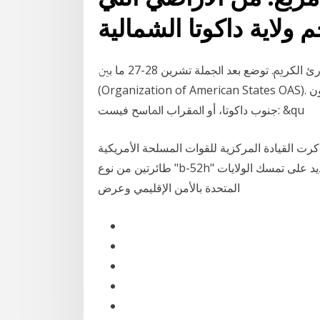
ﻣﺜﺎل: اﻟﻬﺪﻓﺎن اﳌﻬﻤﺎن ﻫﻤﺎ: إﻧﺘﺎج ﻋﻤﻞ ﻣﻬﻢ وإﻳﺼﺎﻟﻪ إﻟﻰ اﻟﻘﺎرئ اﻟﻜﺮﱘ. ﺗﻮﺿﻊ ﺑﻌﺪ اﳉﻤﻠﺔ ﺗﺸﺮﻳﻦ 28-27 ﻣﺎ ﺑﲔ
(Organization of American States OAS). اﻷول/أﻛﺘﻮﺑﺮ، وأﻗﻴﻢ ﻓﻲ ﻣﺨﺘﺒﺮ ﲢﺖ اﻷرض ﻣﺨﻄﻂ ﻟﻪ ﻟﻴﻜﻮن
ﺟﻨﻮب داﻛﻮﺗﺎ، أو اﳌﻘﺮاب اﳌﺎﺳﺢ ﻓﻴﺴﺖ: &qu
 القيادة المركزية للقوات المسلحة الأمريكية "centcom"، في بيان، أنها نقلت إلى الشرق الأوسط
طائرتين من نوع "b-52h" انطلقتا من قاعدة ماينوت في ولاية داكوتا الشمالية "للتشديد على تمسك الولايات
المتحدة بالأمن الإقليمي وعرض