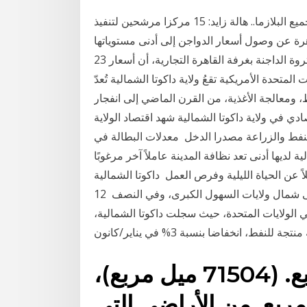
الصحة تبحث الاستفادة من خبرات الدول في مشروع تجميع البلازما.. هالة زايد: 15 مركزا مرشحين لتنفيذ
اهرة عن وصول أسعار الدواجن إلى أدنى مستوياتها
خلال الفترة الحالية. وأكد عبد العزيز السيد، رئيس شعبة الثروة الداجنة بغرفة القاهرة التجارية، أن أسعار 23
لولايات المتحدة الأمريكية تقعُ ولاية داكوتا الشمالية تُعدّ
 ومعالجة الأغذية، من القرن الماضي إلى انفجار
22 آب (أغسطس) 2020 الوضع الاقتصادي في ولاية داكوتا الشمالية شهد اقتصاد الولاية
النفط والزراعة مصدرا الدخل معدلات البطالة في
اكوتا الشمالية لديها أدنى تعد نظافة المدينة عاملاً آخر مرغوبًا
حياة الليلية وفرص العمل داكوتا الشمالية (بالإنجليزية: North Dakota)‏ هي ولاية تقع في
الوسط الغربي من الولايات المتحدة الأمريكية. تقع في أقصى شمال ولايات السهول الكبرى، وفي النصف 12
تراجعه في الولايات المتحدة، حيث سجلت داكوتا الشمالية،
المساحة: 185170 كلم مربع. (71504 ميل مربع)،
12 كيلومتر مربع. من الأراضي التي