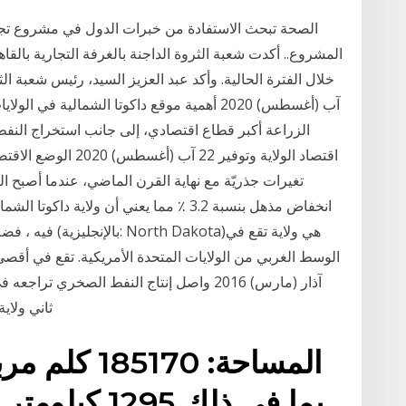
المشروع.. أكدت شعبة الثروة الداجنة بالغرفة التجارية بالق
آب (أغسطس) 2020 أهمية موقع داكوتا الشمالية في ا
الزراعة أكبر قطاع اقتصادي، إلى جانب استخراج النفط،
اقتصاد الولاية وتوفير 
تغيرات جذريّة مع نهاية القرن الماضي، عندما أصبح 
انخفاض مذهل بنسبة 3.2 ٪ مما يعني أن ولاية د
فيه ، فضلاً عن ال
آذار (مارس) 2016 واصل إنتاج النفط الصخري 
ثاني ولاية منتجة للنفط، انخفاضا بنسبة 3% في يناير/كانون
بما في ذلك 95