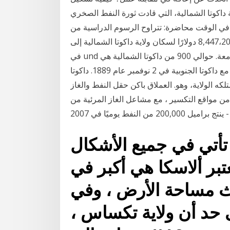
اكوتا الشمالية، التي قادت ثورة النفط الصخري
 في الوقت محاضرة: تتراوح الرسوم الدراسية من
8,447،20,047 دولارًا لسكان ولاية داكوتا الشمالية إلى xnumx،xnumx دولارًا لغير المقيمين. الطلاب: يوجد
في und ما يقرب من 12,000 طالب في جميع برامج شهادات الجامعة. حوالي 900 من داكوتا الشمالية هي
من بين آخر الولايات التي استقرت، وانضمت إلى الاتحاد مع داكوتا الجنوبية في 2 نوفمبر عام 1889. داكوتا
لكه الولاية، وهو. العملاق باكن حقل النفط والغاز
ف من مواقع التكسير ، مع مشاعل الغاز المرئية من
يكا من 50 ولاية تأتي في جميع الأشكال
عتبر ألاسكا هي أكبر في
ث مساحة الأرض ، وفي
لى حد أن ولاية تكساس ،