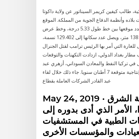
، طالب كيفين كريمر السيناتور عن ولاية داكوتا
لاده وأنظمة الدفاع الجوية من المملكة. الموقع
الجغرافيّ لولاية ورقلة. تقع مدينة ورقلة في الجزائر، ويتحدد موقعها بين خط طول 5.33 درجة، وخط عرض
31.95 درجة، وترتفع عن مستوى سطح البحر مسافة قدرها 138 متر، ويصل عدد سكانها إلى 129.402 نسمة،
 للغارة التي أمر بها الرئيس ترامب لقتل الجنرال
مطار بغداد الدولي، ازدادت التكهنات والتوقعات
في تركيا النفط والمعادن السوداني، أزهري عبد
القادر، عن كشف لمنجم ذهب وصفه بـ “الضخم”، بطاقة إنتاجية متوقعة 7 أطنان سنويا. جاء ذلك خلال لقاء
عبد القادر الشركات العاملة بقطاع
May 24, 2019 · قطاع الرعاية الصحية في منطقة الشرق
 الأمر الذي أدى بدوره إلى
ايات الطبية في المستشفيات